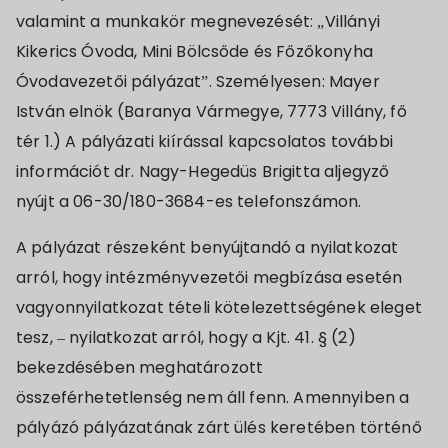
valamint a munkakör megnevezését: „Villányi
Kikerics Óvoda, Mini Bölcsőde és Főzőkonyha
Óvodavezetői pályázat”. Személyesen: Mayer
István elnök (Baranya Vármegye, 7773 Villány, fő
tér 1.) A pályázati kiírással kapcsolatos további
információt dr. Nagy-Hegedüs Brigitta aljegyző
nyújt a 06-30/180-3684-es telefonszámon.
A pályázat részeként benyújtandó a nyilatkozat
arról, hogy intézményvezetői megbízása esetén
vagyonnyilatkozat tételi kötelezettségének eleget
tesz, – nyilatkozat arról, hogy a Kjt. 41. § (2)
bekezdésében meghatározott
összeférhetetlenség nem áll fenn. Amennyiben a
pályázó pályázatának zárt ülés keretében történő