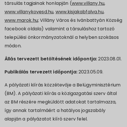
társulás tagjainak honlapján (
www.villany.hu
,
www.villanykovesd.hu
,
www.kisjakabfalva.hu
,
www.marok.hu
; Villány Város és Ivánbattyán Község
facebook oldala) valamint a társuláshoz tartozó
települési önkormányzatoknál a helyben szokásos
módon.
Állás tervezett betöltésének időpontja:
2023.08.01.
Publikálás tervezett időpontja:
2023.05.09.
A pályázati kiírás közzétevője a Belügyminisztérium
(BM). A pályázati kiírás a közigazgatási szerv által
az BM részére megküldött adatokat tartalmazza,
így annak tartalmáért a hatályos jogszabály
alapján a pályázatot kiíró szerv felel.