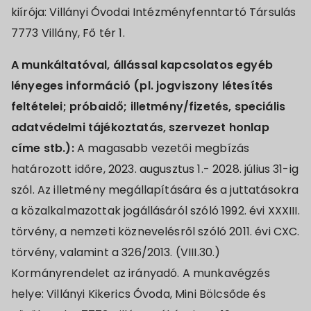
kiírója: Villányi Óvodai Intézményfenntartó Társulás
7773 Villány, Fő tér 1.
A munkáltatóval, állással kapcsolatos egyéb
lényeges információ (pl. jogviszony létesítés
feltételei; próbaidő; illetmény/fizetés, speciális
adatvédelmi tájékoztatás, szervezet honlap
címe stb.):
A magasabb vezetői megbízás
határozott időre, 2023. augusztus 1.- 2028. július 31-ig
szól. Az illetmény megállapítására és a juttatásokra
a közalkalmazottak jogállásáról szóló 1992. évi XXXIII.
törvény, a nemzeti köznevelésről szóló 2011. évi CXC.
törvény, valamint a 326/2013. (VIII.30.)
Kormányrendelet az irányadó. A munkavégzés
helye: Villányi Kikerics Óvoda, Mini Bölcsőde és