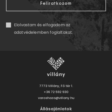
Elolvastam és elfogadom az
adatvédelemben
foglaltakat.
7773 Villány, Fő tér 1.
+36 72 592 930
varoshaza@villany.hu
Állásajánlatok