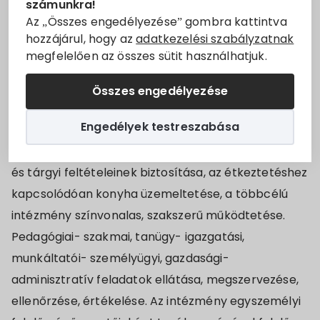
számunkra!
(Kjt.) keretében
Állásajánlatok
Az „Összes engedélyezése” gombra kattintva
hozzájárul, hogy az
adatkezelési szabályzatnak
Óvodavezető
megfelelően az összes sütit használhatjuk.
Szolgáltatók
Munkakör/feladatkör betöltésére.
Összes engedélyezése
Turizmus
Tevékenységi kör (ellátandó feladatok):
Az
Engedélyek testreszabása
intézmény munkájának megszervezése, irányítása,
Választási információk
képviselete. Az óvodai és bölcsődei ellátás személyi
és tárgyi feltételeinek biztosítása, az étkeztetéshez
Választási szervek
kapcsolódóan konyha üzemeltetése, a többcélú
Választási ügyintézés
intézmény színvonalas, szakszerű működtetése.
Pedagógiai- szakmai, tanügy- igazgatási,
2024. évi általános választás
munkáltatói- személyügyi, gazdasági-
adminisztratív feladatok ellátása, megszervezése,
ellenőrzése, értékelése. Az intézmény egyszemélyi