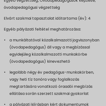
Egyéb végzettség, Óvodapedagógusok képzése,
óvodapedagógusi végzettség
Elvárt szakmai tapasztalat időtartama (év): 4
Egyéb pályázati feltétel meghatározása:
a munkáltatóval közalkalmazotti jogviszonyban
(óvodapedagógus) áll vagy a megbízással
egyidejűleg közalkalmazotti munkakörbe
(óvodapedagógus) kinevezhető
legalább négy év pedagógus-munkakörben,
vagy heti tíz tanóra vagy foglalkozás
megtartására vonatkozó óraadói megbízás
ellátása során szerzett szakmai gyakorlat
a pályázati kiírásban kért dokumentumok