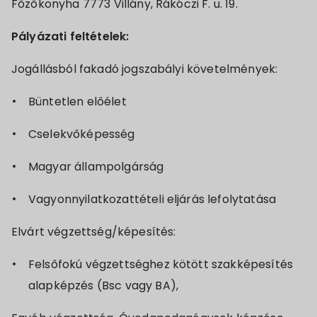
Főzőkonyha 7773 Villány, Rákóczi F. u. 19.
Pályázati feltételek:
Jogállásból fakadó jogszabályi követelmények:
Büntetlen előélet
Cselekvőképesség
Magyar állampolgárság
Vagyonnyilatkozattételi eljárás lefolytatása
Elvárt végzettség/képesítés:
Felsőfokú végzettséghez kötött szakképesítés
alapképzés (Bsc vagy BA),