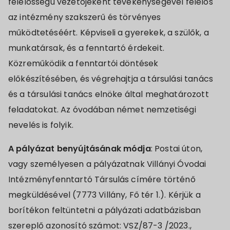
felelősségű vezetőjeként tevékenységével felelős
az intézmény szakszerű és törvényes
működtetéséért. Képviseli a gyerekek, a szülők, a
munkatársak, és a fenntartó érdekeit.
Közreműködik a fenntartói döntések
előkészítésében, és végrehajtja a társulási tanács
és a társulási tanács elnöke által meghatározott
feladatokat. Az óvodában német nemzetiségi
nevelés is folyik.
A pályázat benyújtásának módja
: Postai úton,
vagy személyesen a pályázatnak Villányi Óvodai
Intézményfenntartó Társulás címére történő
megküldésével (7773 Villány, Fő tér 1.). Kérjük a
borítékon feltüntetni a pályázati adatbázisban
szereplő azonosító számot: VSZ/87-3 /2023.,