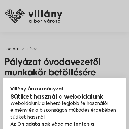
Főoldal
Főoldal
Hírek
Elérhetőségek
Pályázat óvodavezetői
munkakör betöltésére
Hírek
2023. Máj. 5.
Rendelettár
Villány Önkormányzat
Sütiket használ a weboldalunk
Állás
Óvodavezető
Weboldalunk a lehető legjobb felhasználói
Pályázatok
élmény és a biztonságos működés érdekében
VILLÁNYI ÓVODAI INTÉZMÉNYFENNTARTÓ TÁRSULÁS
sütiket használ.
Dokumentumok
Az Ön adatainak védelme fontos a
pályázatot hirdet Közalkalmazotti jogviszony