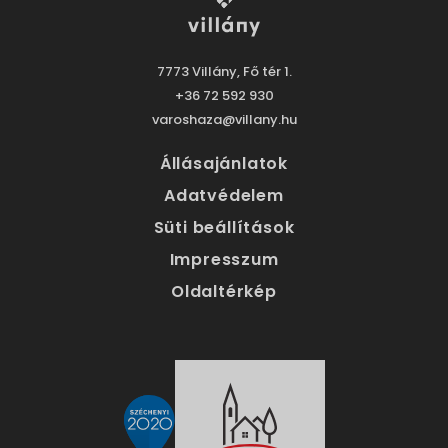
7773 Villány, Fő tér 1.
+36 72 592 930
varoshaza@villany.hu
Állásajánlatok
Adatvédelem
Süti beállítások
Impresszum
Oldaltérkép