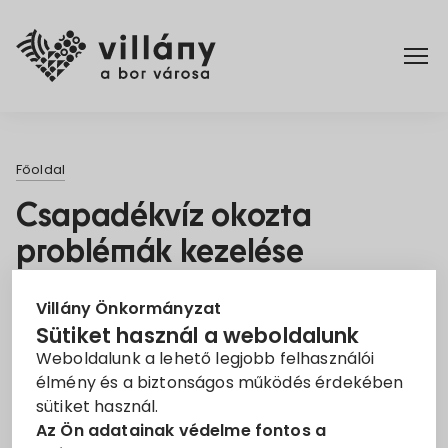
Főoldal
Főoldal
Elérhetőségek
Csapadékvíz okozta
problémák kezelése
Hírek
Villányan, a Szent István
Rendelettár
Villány Önkormányzat
utcában
Sütiket használ a weboldalunk
2021. Dec. 17.
Weboldalunk a lehető legjobb felhasználói
Pályázatok
élmény és a biztonságos működés érdekében
sütiket használ.
Pályázat
Vízelvezetés
Dokumentumok
Az Ön adatainak védelme fontos a