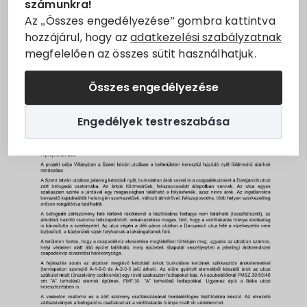
számunkra!
Állásajánlatok
Az „Összes engedélyezése” gombra kattintva
hozzájárul, hogy az
adatkezelési szabályzatnak
megfelelően az összes sütit használhatjuk.
Szolgáltatók
Összes engedélyezése
Turizmus
Engedélyek testreszabása
Választási információk
Választási szervek
Választási ügyintézés
2024. évi általános választás