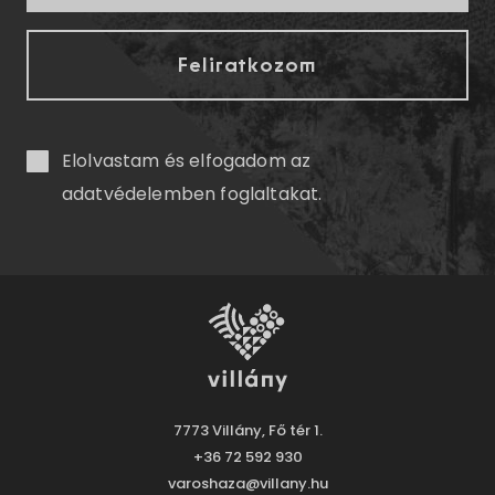
Elolvastam és elfogadom az
adatvédelemben
foglaltakat.
7773 Villány, Fő tér 1.
+36 72 592 930
varoshaza@villany.hu