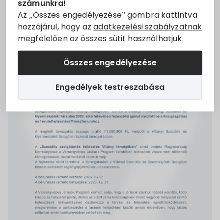
számunkra!
Állásajánlatok
Az „Összes engedélyezése” gombra kattintva
hozzájárul, hogy az
adatkezelési szabályzatnak
megfelelően az összes sütit használhatjuk.
Szolgáltatók
Összes engedélyezése
Turizmus
Engedélyek testreszabása
Választási információk
Választási szervek
Választási ügyintézés
2024. évi általános választás