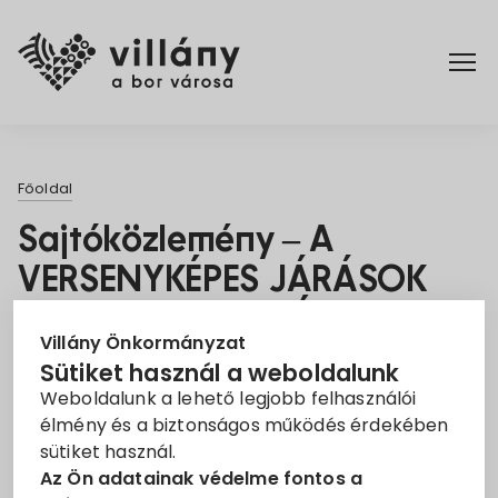
Főoldal
Főoldal
Elérhetőségek
Sajtóközlemény – A
VERSENYKÉPES JÁRÁSOK
Hírek
PROGRAM KERETÉBEN
Rendelettár
Villány Önkormányzat
ELNYERT
Sütiket használ a weboldalunk
TÁMOGATÁSOKRÓL
Weboldalunk a lehető legjobb felhasználói
Pályázatok
élmény és a biztonságos működés érdekében
2026. Jún. 2.
sütiket használ.
Dokumentumok
Az Ön adatainak védelme fontos a
Pályázat
Projekt
Versenyképes Járások Program