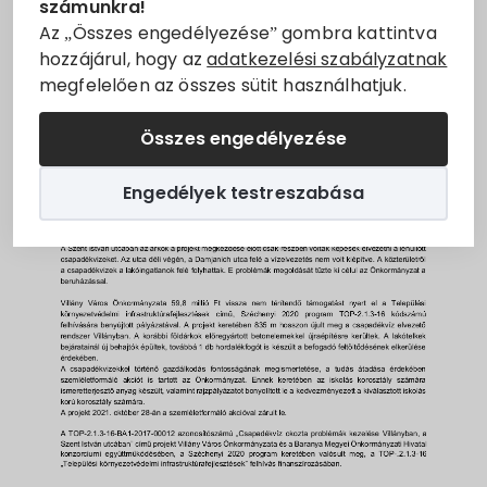
számunkra!
Állásajánlatok
Az „Összes engedélyezése” gombra kattintva
hozzájárul, hogy az
adatkezelési szabályzatnak
megfelelően az összes sütit használhatjuk.
Szolgáltatók
Összes engedélyezése
Turizmus
Engedélyek testreszabása
Választási információk
Választási szervek
Választási ügyintézés
2024. évi általános választás