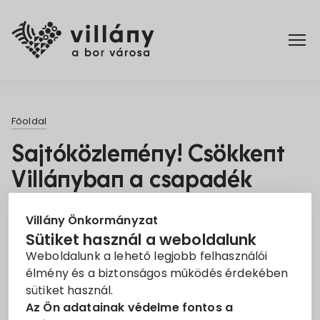
Főoldal
Főoldal
Elérhetőségek
Sajtóközlemény! Csökkent
Villányban a csapadék
Hírek
okozta károk
Rendelettár
Villány Önkormányzat
kialakulásának veszélye
Sütiket használ a weboldalunk
2022. Jan. 5.
Weboldalunk a lehető legjobb felhasználói
Pályázatok
élmény és a biztonságos működés érdekében
sütiket használ.
Pályázat
Projekt
Vízelvezetés
Dokumentumok
Az Ön adatainak védelme fontos a