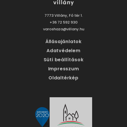
7773 Villány, Fő tér 1.
+36 72 592 930
varoshaza@villany.hu
Állásajánlatok
Adatvédelem
Süti beállítások
Impresszum
Oldaltérkép