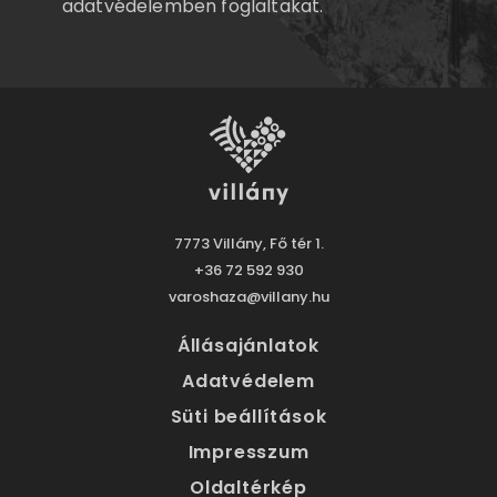
adatvédelemben
foglaltakat.
7773 Villány, Fő tér 1.
+36 72 592 930
varoshaza@villany.hu
Állásajánlatok
Adatvédelem
Süti beállítások
Impresszum
Oldaltérkép