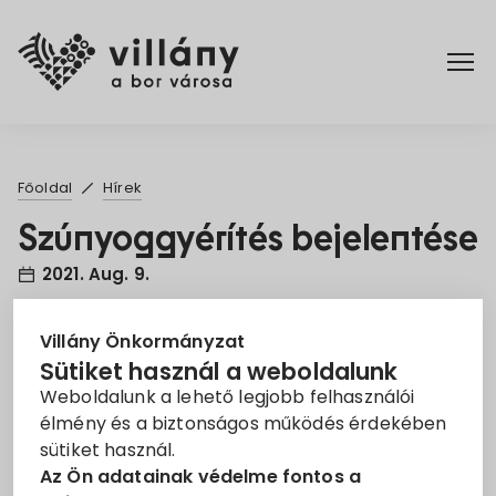
Főoldal
Főoldal
Hírek
Elérhetőségek
Szúnyoggyérítés bejelentése
2021. Aug. 9.
Hírek
Szúnyoggyérítés
Rendelettár
Villány Önkormányzat
Sütiket használ a weboldalunk
ANTIPEST-KÖRNYEZETHIGIÉNIAI Kft egyedi
Weboldalunk a lehető legjobb felhasználói
Pályázatok
önkormányzati megrendelésre, szúnyog-gyérítést
élmény és a biztonságos működés érdekében
sütiket használ.
végez Villány területén.
Dokumentumok
Az Ön adatainak védelme fontos a