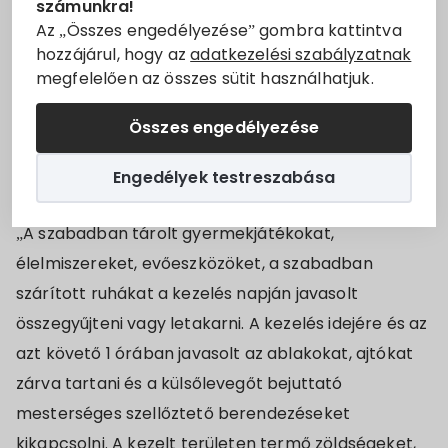
számunkra!
Kijuttatás módja: földi melegköd
Állásajánlatok
Az „Összes engedélyezése” gombra kattintva
Alkalmazott irtószer neve: DELTASECT PLUS 1,2 ULV
hozzájárul, hogy az
adatkezelési szabályzatnak
szúnyogirtó szer
megfelelően az összes sütit használhatjuk.
Szolgáltatók
A munkavégzés kezdete: 2021.08.11. 20 órától
Összes engedélyezése
Pótnap (esőnap): 2021.08.12
Turizmus
Kérjük a méhészek értesítését és a lakosság
Engedélyek testreszabása
Választási információk
tájékoztatását az alábbiakról:
„A szabadban tárolt gyermekjátékokat,
Választási szervek
élelmiszereket, evőeszközöket, a szabadban
szárított ruhákat a kezelés napján javasolt
Választási ügyintézés
összegyűjteni vagy letakarni. A kezelés idejére és az
azt követő 1 órában javasolt az ablakokat, ajtókat
2024. évi általános választás
zárva tartani és a külsőlevegőt bejuttató
mesterséges szellőztető berendezéseket
kikapcsolni. A kezelt területen termő zöldségeket,