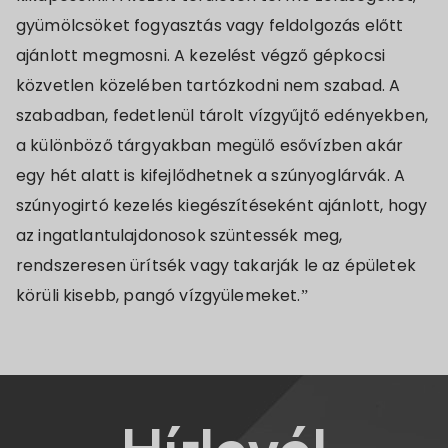
gyümölcsöket fogyasztás vagy feldolgozás előtt
ajánlott megmosni. A kezelést végző gépkocsi
közvetlen közelében tartózkodni nem szabad. A
szabadban, fedetlenül tárolt vízgyűjtő edényekben,
a különböző tárgyakban megülő esővízben akár
egy hét alatt is kifejlődhetnek a szúnyoglárvák. A
szúnyogirtó kezelés kiegészítéseként ajánlott, hogy
az ingatlantulajdonosok szüntessék meg,
rendszeresen ürítsék vagy takarják le az épületek
körüli kisebb, pangó vízgyülemeket.”