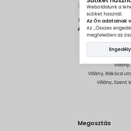
Sütiket haszn
Forgalomkorlátozás
Weboldalunk a leh
sütiket használ.
Tájékoztatjuk a Tiszte
Az Ön adatainak 
Az „Összes engedé
én 10.00 óra
közötti i
megfelelően az öss
Villány, Szent Istvá
Engedély
Villány
Villány, Rákóczi u
Villány, Szent
Megosztás