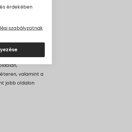
dés érdekében
23. szeptember 10-
lési szabályzatnak
mjanich utca irányába
lyezése
oldalán,
méteren, valamint a
nt jobb oldalon