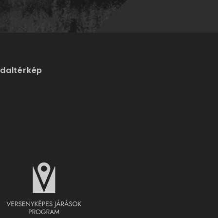
ldaltérkép