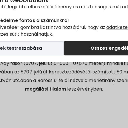
ál a weboldalunk
Tájékoztató
ető legjobb felhasználói élmény és a biztonságos műkö
lt Lakosságot, hogy
2023. szeptember 08-án 12.00
és
20
védelme fontos a számunkra!
lyezése” gombra kattintva hozzájárul, hogy az
adatkeze
dőben, a
Sváb Zenei Hétvége rendezvény miatt
:
zes sütit használhatjuk.
n utcában a forgalomnak a Baross Gábor utca felől a Da
ek testreszabása
Összes engedé
egyirányúsítva
lesz, továbbá:
, Ady fasor (5707. jelű út 0+000 – 0+670 méter) mindkét 
tcában az 5707. jelű út kereszteződésétől számított 50 
 István utcában a Baross u. felől nézve a menetirány szeri
megállási tilalom
lesz érvényben.