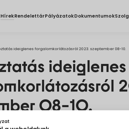
Hírek
k
Rendelettár
Pályázatok
Dokumentumok
Szolg
ztatás ideiglenes forgalomkorlátozásról 2023. szeptember 08-10.
ztatás ideiglenes
omkorlátozásról 
mber 08-10.
yzat