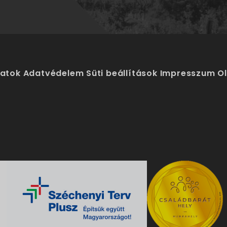
latok
Adatvédelem
Süti beállítások
Impresszum
O