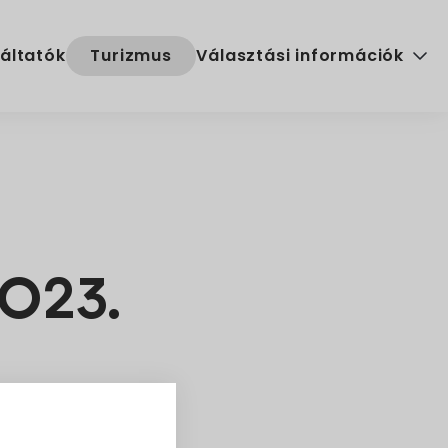
áltatók
Turizmus
Választási információk
Választási szervek
Választási ügyintézés
2024. évi általános választ
2023.