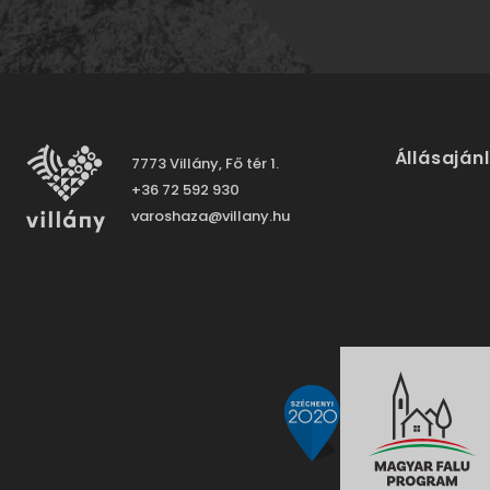
Állásaján
7773 Villány, Fő tér 1.
+36 72 592 930
varoshaza@villany.hu