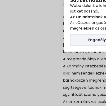
Sütiket haszn
barnakőszén-program
Weboldalunk a leh
sütiket használ.
Az energiakrízis okoz
Az Ön adatainak 
Az „Összes engedé
barnakőszén-programo
megfelelően az öss
megvásárlásához.
A lakosság részére az 
Engedély
https://hazaiszen.hu
we
lehet intézni, mint b
A megrendelőlap a lenti
A Kormány intézkedése
akik nem rendelkeznek 
barnakőszén megrendel
segítségével tudnak m
ügyintézőt személyese
Az önkormányzat csak 