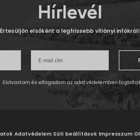
Hírlevél
Értesüljön elsőként a legfrissebb villányi infókról!
Elolvastam és elfogadom az
adatvédelemben
foglalta
latok
Adatvédelem
Süti beállítások
Impresszum
O