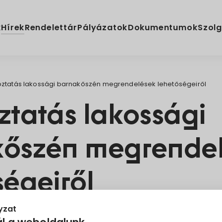
Hírek
k
Rendelettár
Pályázatok
Dokumentumok
Szolg
oztatás lakossági barnakőszén megrendelések lehetőségeiről
ztatás lakossági
őszén megrende
ségeiről
yzat