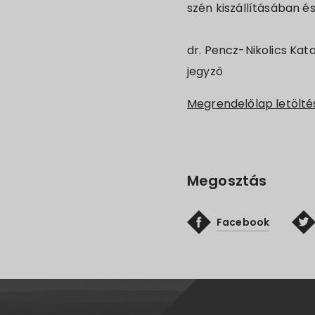
szén kiszállításában é
dr. Pencz-Nikolics Katal
jegyző
Megrendelőlap letölté
Megosztás
Facebook