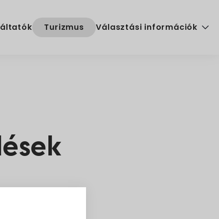
áltatók
Turizmus
Választási információk
Választási szervek
Választási ügyintézés
2024. évi általános választ
lések