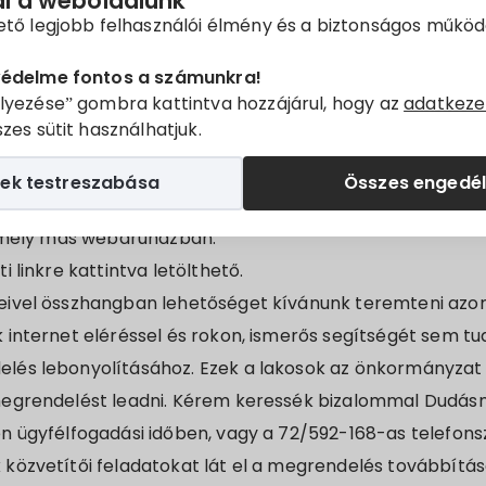
ál a weboldalunk
ető legjobb felhasználói élmény és a biztonságos műkö
ta nehézségek áthidalása érdekében indította el Magya
védelme fontos a számunkra!
lyezése” gombra kattintva hozzájárul, hogy az
adatkeze
t, lehetőséget adva a lakosságnak hazai barnakőszén 
zes sütit használhatjuk.
Ormosszén Zrt. webáruházat hozott létre, amely elérhet
ek testreszabása
Összes engedé
boldalon, ahol a lakossági megrendeléseket regisztrá
ármely más webáruházban.
 linkre kattintva letölthető.
ivel összhangban lehetőséget kívánunk teremteni azon 
internet eléréssel és rokon, ismerős segítségét sem tu
és lebonyolításához. Ezek a lakosok az önkormányzat
egrendelést leadni. Kérem keressék bizalommal Dudás
n ügyfélfogadási időben, vagy a 72/592-168-as telefon
közvetítői feladatokat lát el a megrendelés továbbítá