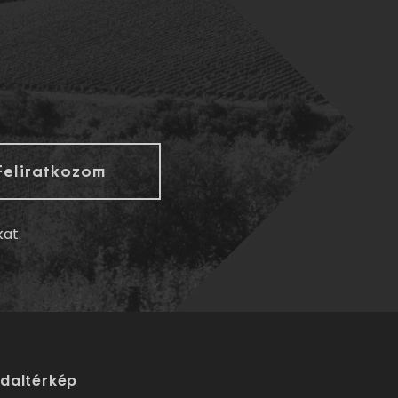
kat.
ldaltérkép