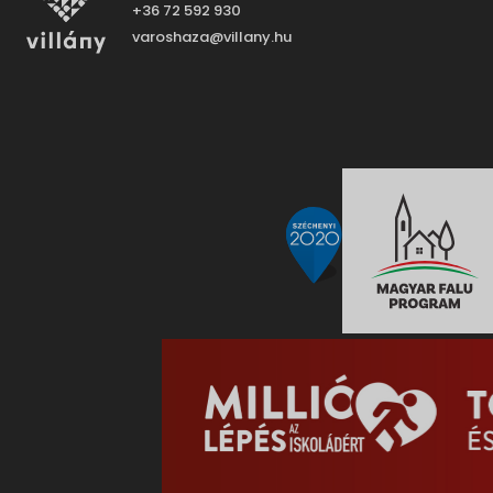
+36 72 592 930
varoshaza@villany.hu