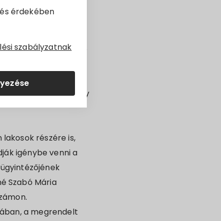
dés érdekében
rország Kormánya a
lési szabályzatnak
elérhető áron történő
ő az interneten a
lyezése
ciót követően ugyanúgy
lakosok részére is,
dják igénybe venni a
 ügyintézőjének
né Szabó Mária
számon.
sában, a megrendelt