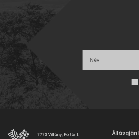
Állásaján
7773 Villány, Fő tér 1.