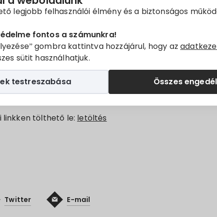
ál a weboldalunk
sainkat, hogy
2022. április 19-től 2022. április 20-ig
Szaká
ető legjobb felhasználói élmény és a biztonságos műkö
özött végzett pályakarbantartási munkák miatt a
65 Pé
lány – Mohács
vasútvonalon a vonatok módosított mene
védelme fontos a számunkra!
lyezése” gombra kattintva hozzájárul, hogy az
adatkeze
zes sütit használhatjuk.
s vágányzári menetrendje megtalálható az állomási pénz
illetve elérhető a MÁVDIREKT +36 (1) 3 49 49 49-es tele
ek testreszabása
Összes engedé
onlapon.
 linkken tölthető le:
letöltés
Twitter
E-mail