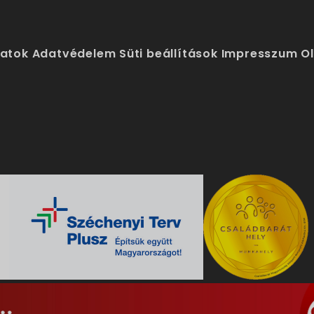
latok
Adatvédelem
Süti beállítások
Impresszum
O