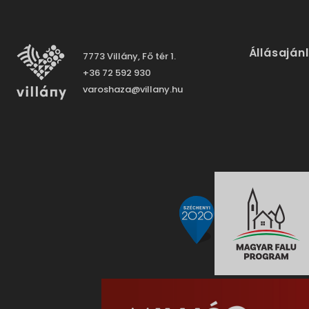
Állásaján
7773 Villány, Fő tér 1.
+36 72 592 930
varoshaza@villany.hu