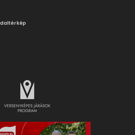
ldaltérkép