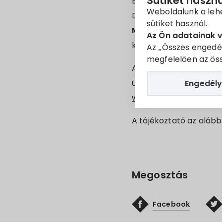
Sütiket haszn
Értesítjük tisztelt uta
Weboldalunk a leh
Dombóvár állomások k
sütiket használ.
Magyarbóly
és
66 Vil
Az Ön adatainak 
közlekednek.
Az „Összes engedé
megfelelően az öss
A vasútvonal részlete
ügyfélszolgálatoknál, 
Engedély
www.mavcsoport.hu
h
A tájékoztató az alábbi
Megosztás
Facebook