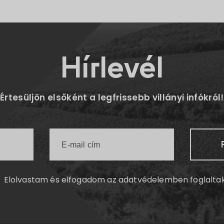
Hírlevél
Értesüljön elsőként a legfrissebb villányi infókról!
Elolvastam és elfogadom az
adatvédelemben
foglalta