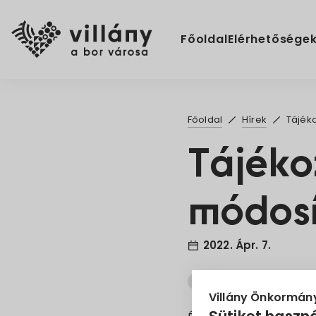
Főoldal
Elérhetősége
Főoldal
Hírek
Tájék
Tájéko
módosí
2022. Ápr. 7.
Információ
MÁV
Villány Önkormán