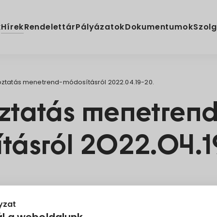
Hírek
k
Rendelettár
Pályázatok
Dokumentumok
Szolg
oztatás menetrend-módosításról 2022.04.19-20.
ztatás menetren
tásról 2022.04.
Menetrend
Tájékoztató
yzat