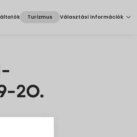
áltatók
Turizmus
Választási információk
Választási szervek
Választási ügyintézés
d-
2024. évi általános választ
19-20.