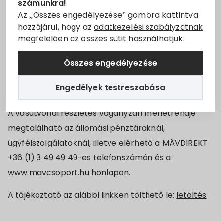
én és 5-én
a palkonyai „Pünkösdi Nyitott Pincék”
számunkra!
Állásajánlatok
Az „Összes engedélyezése” gombra kattintva
rendezvény miatt a
65 Pécs – Villány – Magyarbóly
hozzájárul, hogy az
adatkezelési szabályzatnak
és
66 Villány – Mohács
vasútvonalakon a
megfelelően az összes sütit használhatjuk.
Szolgáltatók
Közforgalmú menetrendben meghirdetettől
eltérően egyes vonatok esetén az utasoknak
Összes engedélyezése
Turizmus
Magyarbóly/Villány állomáson másik szerelvénybe
Engedélyek testreszabása
kell átszállniuk.
Választási információk
A vasútvonal részletes vágányzári menetrendje
Választási szervek
megtalálható az állomási pénztáraknál,
ügyfélszolgálatoknál, illetve elérhető a MÁVDIREKT
Választási ügyintézés
+36 (1) 3 49 49 49-es telefonszámán és a
www.mavcsoport.hu
honlapon.
2024. évi általános választás
A tájékoztató az alábbi linkken tölthető le:
letöltés