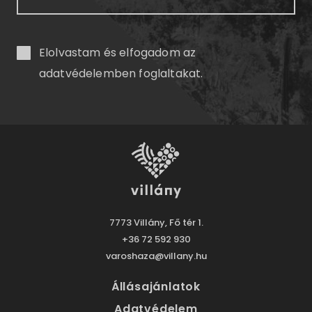
Elolvastam és elfogadom az
adatvédelemben
foglaltakat.
7773 Villány, Fő tér 1.
+36 72 592 930
varoshaza@villany.hu
Állásajánlatok
Adatvédelem