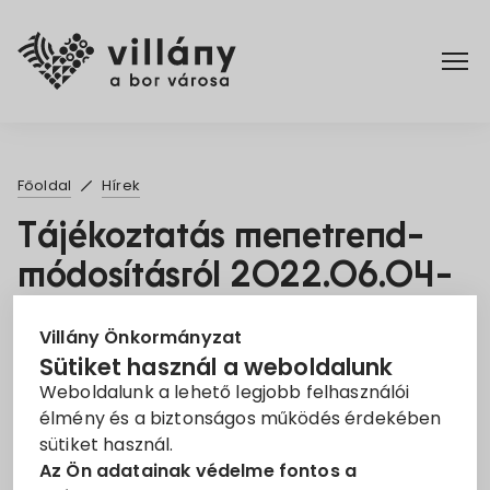
Főoldal
Főoldal
Hírek
Elérhetőségek
Tájékoztatás menetrend-
módosításról 2022.06.04-
Hírek
05.
Rendelettár
Villány Önkormányzat
2022. Máj. 27.
Sütiket használ a weboldalunk
Weboldalunk a lehető legjobb felhasználói
Pályázatok
Információ
MÁV
Menetrend
Tájékoztató
élmény és a biztonságos működés érdekében
sütiket használ.
Dokumentumok
Értesítjük tisztelt utasainkat, hogy
2022. június 4-
Az Ön adatainak védelme fontos a