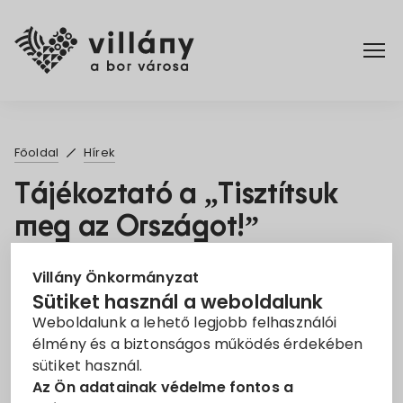
Főoldal
Főoldal
Hírek
Elérhetőségek
Tájékoztató a „Tisztítsuk
meg az Országot!”
Hírek
projekttel kapcsolatban
Rendelettár
Villány Önkormányzat
2022. Jan. 12.
Sütiket használ a weboldalunk
Weboldalunk a lehető legjobb felhasználói
Pályázatok
Elszámolás
Hulladékgyűjtés
Pályázat
élmény és a biztonságos működés érdekében
Tájékoztató
sütiket használ.
Dokumentumok
Az Ön adatainak védelme fontos a