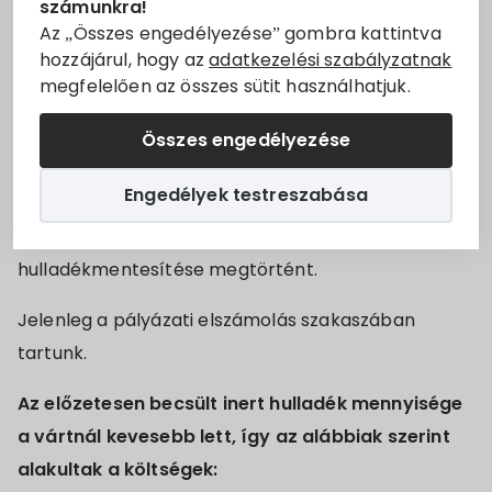
Villány Város Önkormányzata befejezte a hulladék
számunkra!
Állásajánlatok
Az „Összes engedélyezése” gombra kattintva
eltakarítási munkálatokat, amelyre az Innovációs
hozzájárul, hogy az
adatkezelési szabályzatnak
és Technológiai Minisztérium támogatásával, az
megfelelően az összes sütit használhatjuk.
Szolgáltatók
IFKA Közhasznú Nonprofit Kft. lebonyolításával
megvalósuló „Tisztítsuk meg az Országot!” című
Összes engedélyezése
Turizmus
projekt keretein belül nyert 3 000 000,- forint
Engedélyek testreszabása
támogatást. A munkák határidőre elkészültek (2021.
Választási információk
december 31.), a területek teljes
Választási szervek
hulladékmentesítése megtörtént.
Jelenleg a pályázati elszámolás szakaszában
Választási ügyintézés
tartunk.
2024. évi általános választás
Az előzetesen becsült inert hulladék mennyisége
a vártnál kevesebb lett, így az alábbiak szerint
alakultak a költségek: