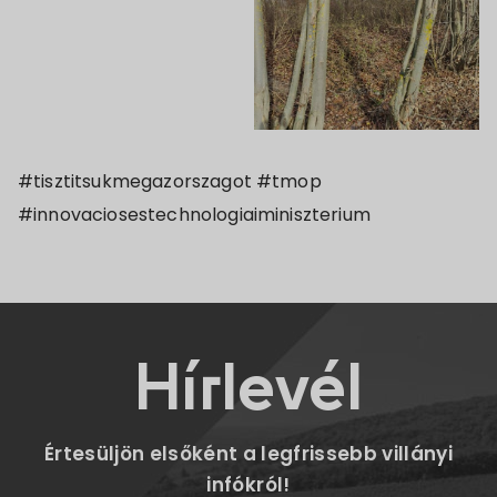
#tisztitsukmegazorszagot #tmop
#innovaciosestechnologiaiminiszterium
Hírlevél
Értesüljön elsőként a legfrissebb villányi
infókról!