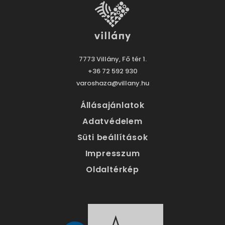
7773 Villány, Fő tér 1.
+36 72 592 930
varoshaza@villany.hu
Állásajánlatok
Adatvédelem
Süti beállítások
Impresszum
Oldaltérkép