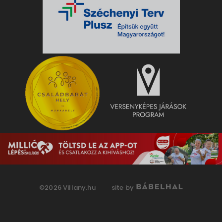
©2026 Villany.hu
site by