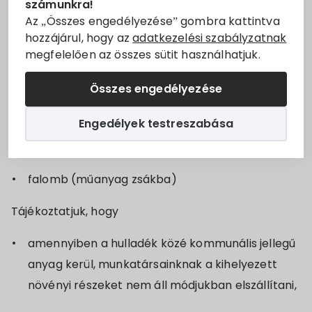
számunkra!
Dél-Kom Kft. 2021. április 15-én zöldhulladék
Állásajánlatok
Az „Összes engedélyezése” gombra kattintva
elszállítást végez.
hozzájárul, hogy az
adatkezelési szabályzatnak
megfelelően az összes sütit használhatjuk.
Szolgáltatók
A gyűjtés kiterjed:
Összes engedélyezése
ágnyesedék (max. 5 cm átmérőjű és 1 méter
Turizmus
hosszú ágak, kévébe kötegelve)
Engedélyek testreszabása
Választási információk
fűkaszálék (műanyag zsákba)
Választási szervek
falomb (műanyag zsákba)
Választási ügyintézés
Tájékoztatjuk, hogy
amennyiben a hulladék közé kommunális jellegű
2024. évi általános választás
anyag kerül, munkatársainknak a kihelyezett
növényi részeket nem áll módjukban elszállítani,