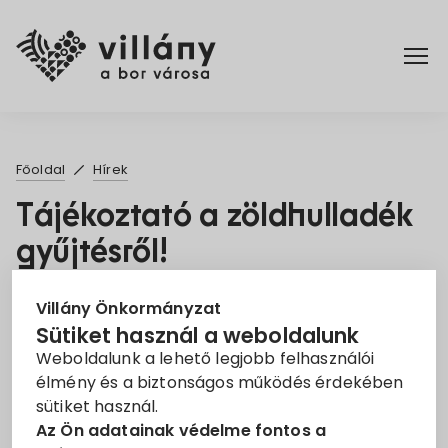
Főoldal
Főoldal
Hírek
Elérhetőségek
Tájékoztató a zöldhulladék
gyűjtésről!
Hírek
2021. Márc. 2.
Rendelettár
Villány Önkormányzat
Sütiket használ a weboldalunk
Tájékoztató
Zöldhulladék
Weboldalunk a lehető legjobb felhasználói
Pályázatok
élmény és a biztonságos működés érdekében
Tisztelt Villányiak!
sütiket használ.
Dokumentumok
Az Ön adatainak védelme fontos a
Tájékoztatjuk a Lakosságot, hogy településünkön a