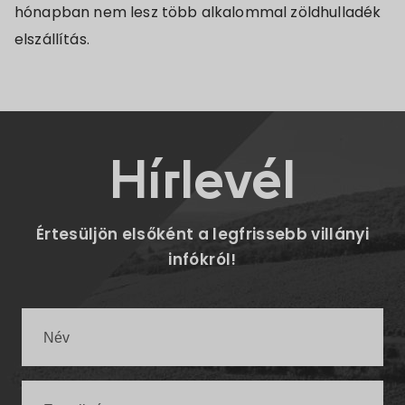
hónapban nem lesz több alkalommal zöldhulladék
elszállítás.
Hírlevél
Értesüljön elsőként a legfrissebb villányi
infókról!