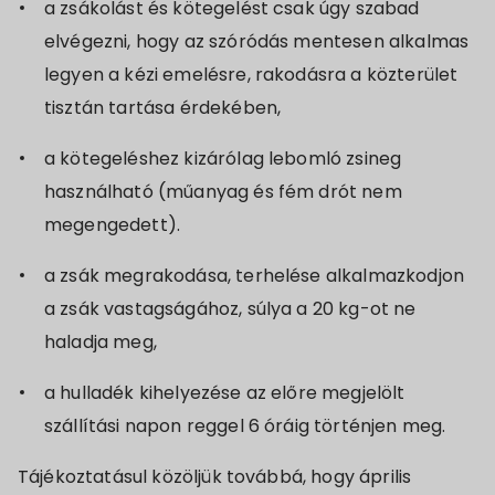
a zsákolást és kötegelést csak úgy szabad
elvégezni, hogy az szóródás mentesen alkalmas
legyen a kézi emelésre, rakodásra a közterület
tisztán tartása érdekében,
a kötegeléshez kizárólag lebomló zsineg
használható (műanyag és fém drót nem
megengedett).
a zsák megrakodása, terhelése alkalmazkodjon
a zsák vastagságához, súlya a 20 kg-ot ne
haladja meg,
a hulladék kihelyezése az előre megjelölt
szállítási napon reggel 6 óráig történjen meg.
Tájékoztatásul közöljük továbbá, hogy április