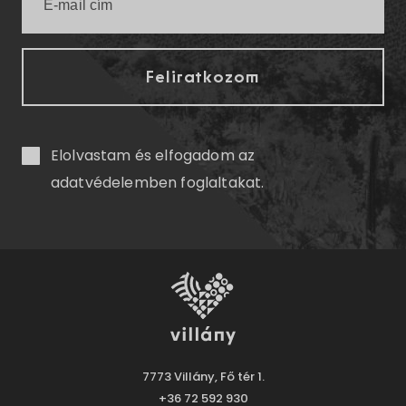
Elolvastam és elfogadom az
adatvédelemben
foglaltakat.
7773 Villány, Fő tér 1.
+36 72 592 930