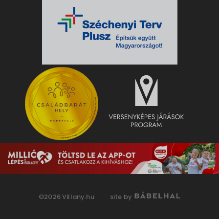
©2026 Villany.hu
site by