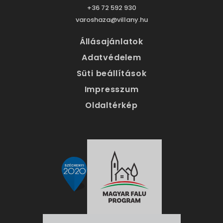
+36 72 592 930
varoshaza@villany.hu
Állásajánlatok
Adatvédelem
Süti beállítások
Impresszum
Oldaltérkép