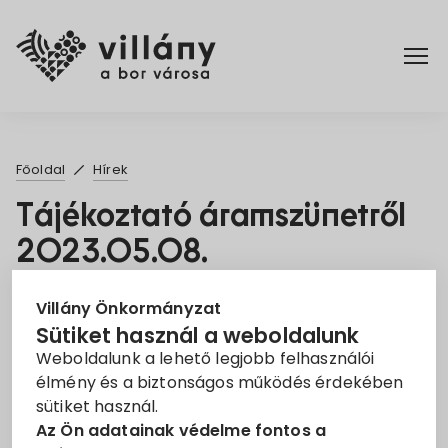
Főoldal
Főoldal
Hírek
Elérhetőségek
Tájékoztató áramszünetről
2023.05.08.
Hírek
2023. Ápr. 25.
Rendelettár
Villány Önkormányzat
Sütiket használ a weboldalunk
Áramszünet
EON
Tájékoztató
Weboldalunk a lehető legjobb felhasználói
Pályázatok
élmény és a biztonságos működés érdekében
Tisztelt Ügyfelünk!
sütiket használ.
Dokumentumok
Az Ön adatainak védelme fontos a
Tájékoztatjuk, hogy az áramszolgáltatást