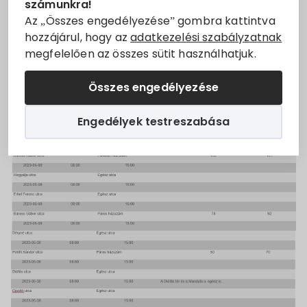
számunkra!
időszakosan szüneteltetjük
Állásajánlatok
Az „Összes engedélyezése” gombra kattintva
az Ön felhasználási helyén:
hozzájárul, hogy az
adatkezelési szabályzatnak
megfelelően az összes sütit használhatjuk.
Szolgáltatók
Összes engedélyezése
Turizmus
Engedélyek testreszabása
Választási információk
Választási szervek
Választási ügyintézés
2024. évi általános választás