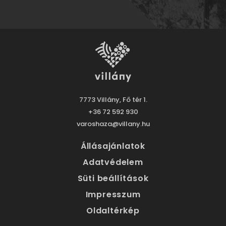
7773 Villány, Fő tér 1.
+36 72 592 930
varoshaza@villany.hu
Állásajánlatok
Adatvédelem
Süti beállítások
Impresszum
Oldaltérkép