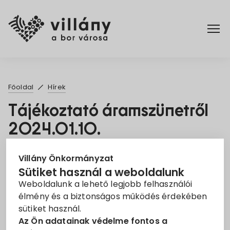
Főoldal
Főoldal
Hírek
Elérhetőségek
Tájékoztató áramszünetről
2024.01.10.
Hírek
2023. Dec. 11.
Rendelettár
Villány Önkormányzat
Sütiket használ a weboldalunk
Áramszünet
EON
Információ
Weboldalunk a lehető legjobb felhasználói
Pályázatok
élmény és a biztonságos működés érdekében
Tisztelt Ügyfelünk!
sütiket használ.
Dokumentumok
Az Ön adatainak védelme fontos a
Tájékoztatjuk, hogy az áramszolgáltatást