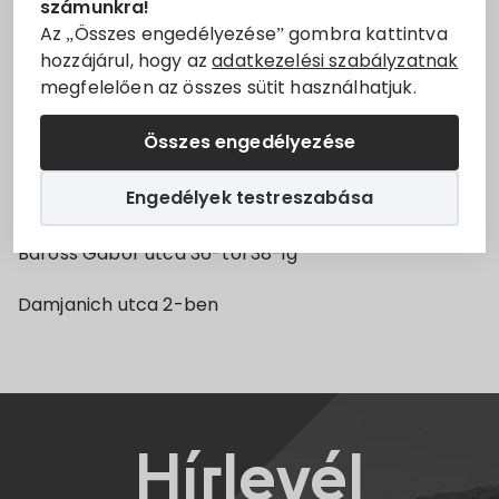
számunkra!
időszakosan szüneteltetjük
Villány
településen.
Állásajánlatok
Az „Összes engedélyezése” gombra kattintva
hozzájárul, hogy az
adatkezelési szabályzatnak
2024.01.10-én 8 órától 15 óráig
megfelelően az összes sütit használhatjuk.
Szolgáltatók
A meghirdetett áramszünet oka:
Karbantartási
Összes engedélyezése
munkálatok elvégzése
Turizmus
Engedélyek testreszabása
Érintett utcák szakaszok:
Választási információk
Baross Gábor utca 36-tól 38-ig
Választási szervek
Damjanich utca 2-ben
Választási ügyintézés
2024. évi általános választás
Hírlevél