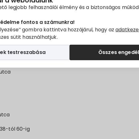
ál a weboldalunk
ető legjobb felhasználói élmény és a biztonságos műkö
 áramszolgáltatást időszakosan szüneteltetjük
Villány
te
védelme fontos a számunkra!
ól 10:00-ig
lyezése” gombra kattintva hozzájárul, hogy az
adatkeze
zes sütit használhatjuk.
szünet oka:
Szolgáltatásminőség javítása
ek testreszabása
Összes engedé
zok:
utca
utca
38-tól 60-ig