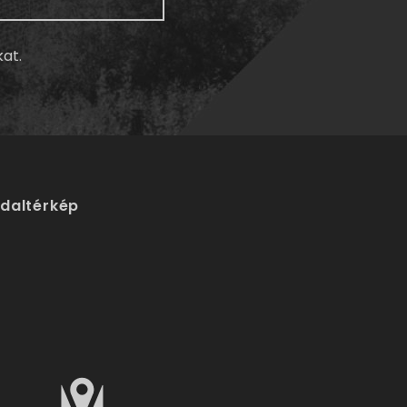
kat.
ldaltérkép