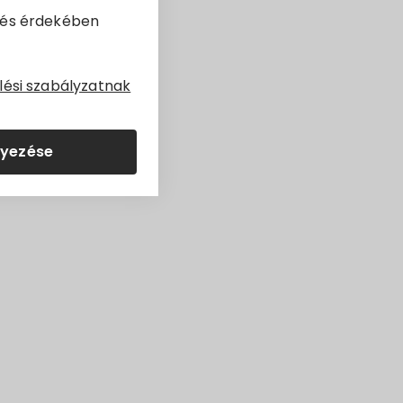
dés érdekében
lepülésen.
lési szabályzatnak
lyezése