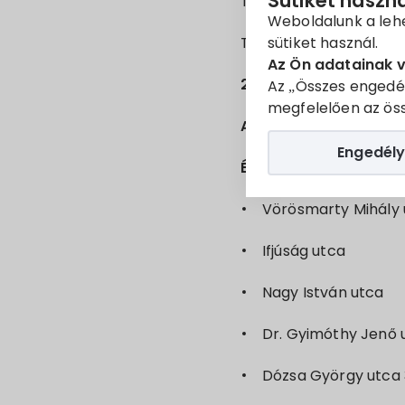
Sütiket haszn
Tisztelt Ügyfelünk!
Weboldalunk a leh
sütiket használ.
Tájékoztatjuk, hogy az
Az Ön adatainak 
2024.05.23-án 8:30-t
Az „Összes engedé
megfelelően az öss
A meghirdetett áram
Engedély
Érintett utcák szakas
Vörösmarty Mihály 
Ifjúság utca
Nagy István utca
Dr. Gyimóthy Jenő 
Dózsa György utca 