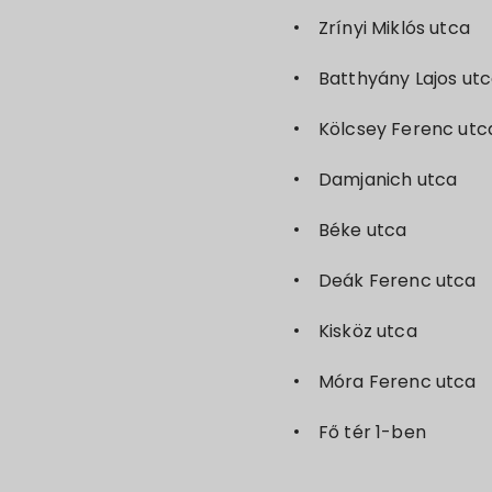
Zrínyi Miklós utca
Batthyány Lajos ut
Kölcsey Ferenc utca 
Damjanich utca
Béke utca
Deák Ferenc utca
Kisköz utca
Móra Ferenc utca
Fő tér 1-ben