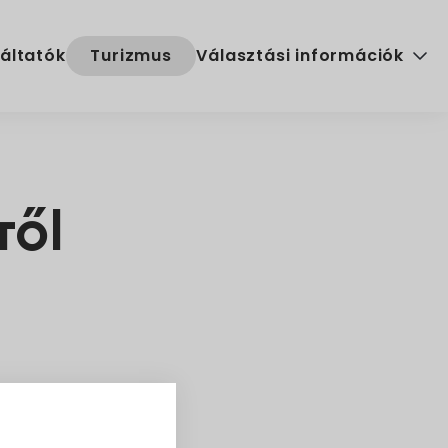
áltatók
Turizmus
Választási információk
Választási szervek
Választási ügyintézés
ről
2024. évi általános választ