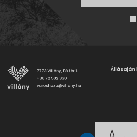
Állásaján
7773 Villány, Fő tér 1.
+36 72 592 930
varoshaza@villany.hu