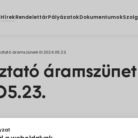
Hírek
k
Rendelettár
Pályázatok
Dokumentumok
Szolg
ztató áramszünetről 2024.05.23.
ztató áramszünet
5.23.
Tájékoztató
yzat