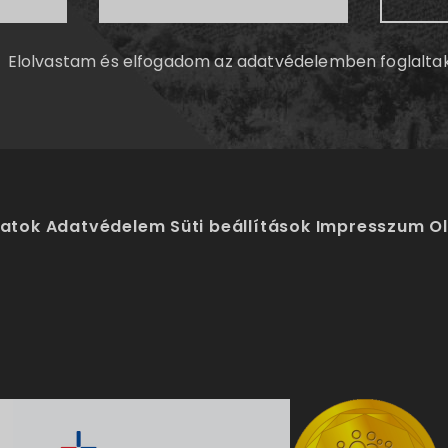
Elolvastam és elfogadom az
adatvédelemben
foglalta
latok
Adatvédelem
Süti beállítások
Impresszum
O