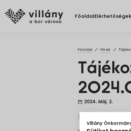
Főoldal
Elérhetősége
Főoldal
Hírek
Tájéko
Tájéko
2024.0
2024. Máj. 2.
Áramszünet
EON
Villány Önkormán