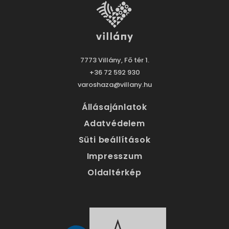
7773 Villány, Fő tér 1.
+36 72 592 930
varoshaza@villany.hu
Állásajánlatok
Adatvédelem
Süti beállítások
Impresszum
Oldaltérkép