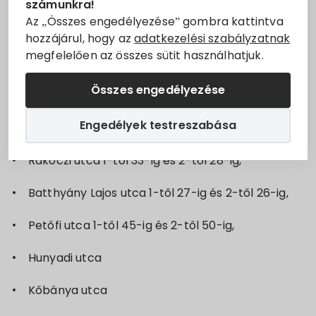
számunkra!
területeken tervezett áramszünet
ELMARAD
!
Állásajánlatok
Az „Összes engedélyezése” gombra kattintva
hozzájárul, hogy az
adatkezelési szabályzatnak
2024.06.04-án 8:30-tól 11:00-ig
megfelelően az összes sütit használhatjuk.
Szolgáltatók
A meghirdetett áramszünet oka:
Karbantartási
Összes engedélyezése
munkálatok elvégzése
Turizmus
Engedélyek testreszabása
Érintett utcák szakaszok:
Választási információk
Rákóczi utca 1-től 33-ig és 2-től 28-ig,
Választási szervek
Batthyány Lajos utca 1-től 27-ig és 2-től 26-ig,
Választási ügyintézés
Petőfi utca 1-től 45-ig és 2-től 50-ig,
2024. évi általános választás
Hunyadi utca
Kőbánya utca