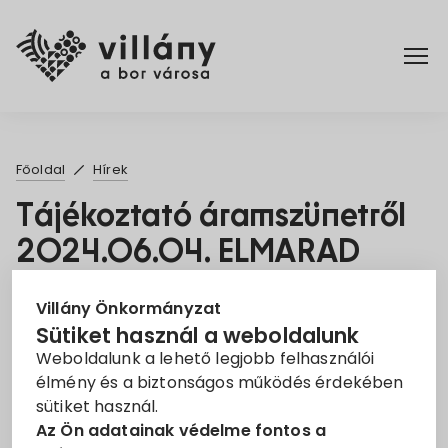
Főoldal
Főoldal
Hírek
Elérhetőségek
Tájékoztató áramszünetről
2024.06.04. ELMARAD
Hírek
2024. Máj. 2.
Rendelettár
Villány Önkormányzat
Sütiket használ a weboldalunk
Áramszünet
EON
Tájékoztató
Weboldalunk a lehető legjobb felhasználói
Pályázatok
élmény és a biztonságos működés érdekében
Tisztelt Ügyfelünk!
sütiket használ.
Dokumentumok
Az Ön adatainak védelme fontos a
Tájékoztatjuk, hogy a
Villány
településen az alábbi