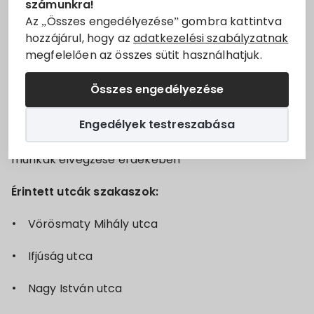
számunkra!
időszakosan szüneteltetjük
Villány
településen.
Állásajánlatok
Az „Összes engedélyezése” gombra kattintva
hozzájárul, hogy az
adatkezelési szabályzatnak
2024.08.07-én 8 órától 15 óráig
megfelelően az összes sütit használhatjuk.
Szolgáltatók
2024.08.09-én 8 órától 15 óráig
Összes engedélyezése
Turizmus
2024.08.12-én 8 órától 15 óráig
Engedélyek testreszabása
Választási információk
A meghirdetett áramszünet oka:
Fejlesztési
munkák elvégzése érdekében
Választási szervek
Érintett utcák szakaszok:
Választási ügyintézés
Vörösmaty Mihály utca
2024. évi általános választás
Ifjúság utca
Nagy István utca