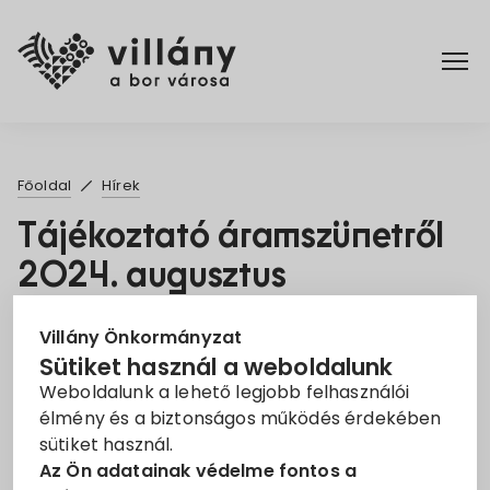
Főoldal
Főoldal
Hírek
Elérhetőségek
Tájékoztató áramszünetről
2024. augusztus
Hírek
2024. Jún. 25.
Rendelettár
Villány Önkormányzat
Sütiket használ a weboldalunk
Áramszünet
EON
Tájékoztató
Weboldalunk a lehető legjobb felhasználói
Pályázatok
élmény és a biztonságos működés érdekében
Tisztelt Ügyfelünk!
sütiket használ.
Dokumentumok
Az Ön adatainak védelme fontos a
Tájékoztatjuk, hogy az áramszolgáltatást