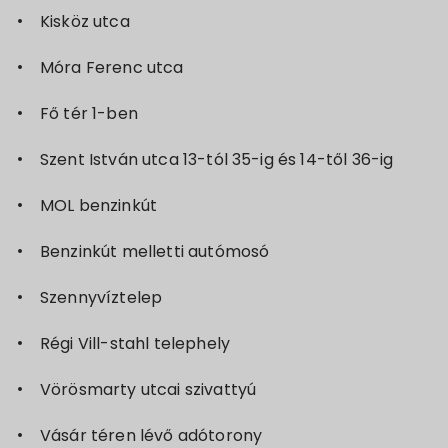
Kisköz utca
Móra Ferenc utca
Fő tér 1-ben
Szent István utca 13-tól 35-ig és 14-től 36-ig
MOL benzinkút
Benzinkút melletti autómosó
Szennyvíztelep
Régi Vill-stahl telephely
Vörösmarty utcai szivattyú
Vásár téren lévő adótorony