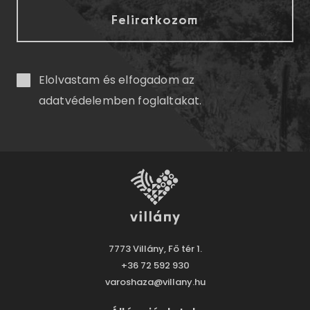
Elolvastam és elfogadom az
adatvédelemben
foglaltakat.
7773 Villány, Fő tér 1.
+36 72 592 930
varoshaza@villany.hu