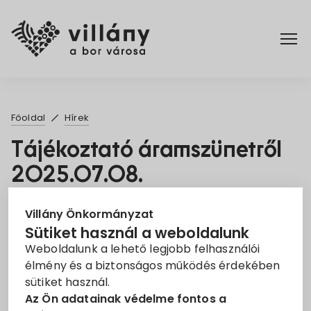
Főoldal
Főoldal
Hírek
Elérhetőségek
Tájékoztató áramszünetről
2025.07.08.
Hírek
2025. Jún. 16.
Rendelettár
Villány Önkormányzat
Sütiket használ a weboldalunk
Áramszünet
EON
Tájékoztató
Weboldalunk a lehető legjobb felhasználói
Pályázatok
élmény és a biztonságos működés érdekében
Tisztelt Ügyfelünk!
sütiket használ.
Dokumentumok
Az Ön adatainak védelme fontos a
Tájékoztatjuk, hogy az áramszolgáltatást