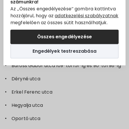
számunkra!
időszakosan szüneteltetjük
Villány
településen.
Állásajánlatok
Az „Összes engedélyezése” gombra kattintva
hozzájárul, hogy az
adatkezelési szabályzatnak
2025.07.08-án 8 órától 16 óráig
megfelelően az összes sütit használhatjuk.
Szolgáltatók
A meghirdetett áramszünet oka:
Fejlesztési
Összes engedélyezése
munkálatok elvégzése
Turizmus
Engedélyek testreszabása
Érintett utcák szakaszok:
Választási információk
Baross Gábor utca 109-től 151-ig és 96-tól 98-ig
Választási szervek
Déryné utca
Választási ügyintézés
Erkel Ferenc utca
2024. évi általános választás
Hegyalja utca
Oportó utca