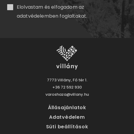
Elolvastam és elfogadom az
adatvédelemben
foglaltakat.
7773 Villány, Fő tér 1.
+36 72 592 930
varoshaza@villany.hu
Állásajánlatok
Adatvédelem
Süti beállítások