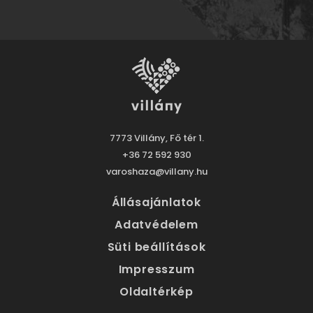
7773 Villány, Fő tér 1.
+36 72 592 930
varoshaza@villany.hu
Állásajánlatok
Adatvédelem
Süti beállítások
Impresszum
Oldaltérkép