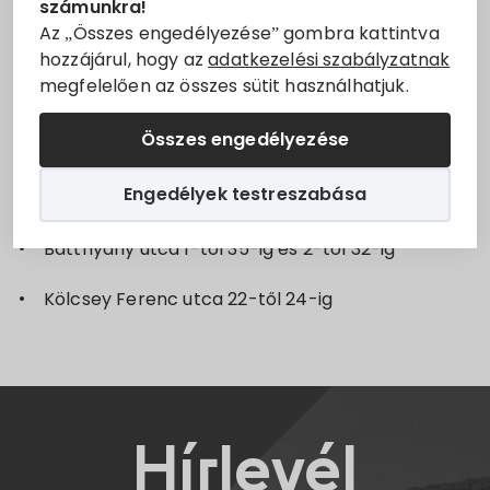
számunkra!
időszakosan szüneteltetjük
Villány
településen.
Állásajánlatok
Az „Összes engedélyezése” gombra kattintva
hozzájárul, hogy az
adatkezelési szabályzatnak
2025.08.11-én 8 órától 16 óráig
megfelelően az összes sütit használhatjuk.
Szolgáltatók
A meghirdetett áramszünet oka:
Fejlesztési
Összes engedélyezése
munkálatok elvégzése
Turizmus
Engedélyek testreszabása
Érintett utcák szakaszok:
Választási információk
Batthyány utca 1-től 35-ig és 2-től 32-ig
Választási szervek
Kölcsey Ferenc utca 22-től 24-ig
Választási ügyintézés
2024. évi általános választás
Hírlevél