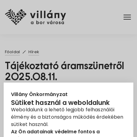
Főoldal
Főoldal
Hírek
Elérhetőségek
Tájékoztató áramszünetről
2025.08.11.
Hírek
2025. Júl. 16.
Rendelettár
Villány Önkormányzat
Sütiket használ a weboldalunk
Áramszünet
EON
Tájékoztató
Weboldalunk a lehető legjobb felhasználói
Pályázatok
élmény és a biztonságos működés érdekében
Tisztelt Ügyfelünk!
sütiket használ.
Dokumentumok
Az Ön adatainak védelme fontos a
Tájékoztatjuk, hogy az áramszolgáltatást