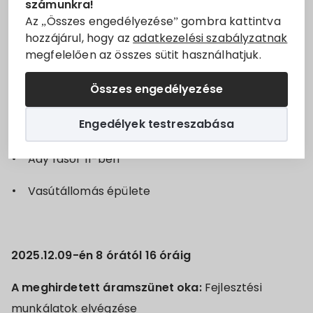
számunkra!
időszakosan szüneteltetjük
Villány
településen.
Állásajánlatok
Az „Összes engedélyezése” gombra kattintva
hozzájárul, hogy az
adatkezelési szabályzatnak
2025.12.09-én 9 órától 16 óráig
megfelelően az összes sütit használhatjuk.
Szolgáltatók
A meghirdetett áramszünet oka:
Karbantartási
Összes engedélyezése
munkálatok elvégzése
Turizmus
Engedélyek testreszabása
Érintett utcák szakaszok:
Választási információk
Ady fasor 11-ben
Választási szervek
Vasútállomás épülete
Választási ügyintézés
2024. évi általános választás
2025.12.09-én 8 órától 16 óráig
A meghirdetett áramszünet oka:
Fejlesztési
munkálatok elvégzése