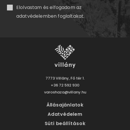
Elolvastam és elfogadom az
adatvédelemben
foglaltakat.
7773 Villány, Fő tér 1.
+36 72 592 930
varoshaza@villany.hu
Állásajánlatok
Adatvédelem
Süti beállítások