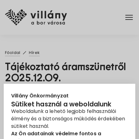
Főoldal
Főoldal
Hírek
Elérhetőségek
Tájékoztató áramszünetről
2025.12.09.
Hírek
2025. Nov. 5.
Rendelettár
Villány Önkormányzat
Sütiket használ a weboldalunk
Áramszünet
EON
Tájékoztató
Weboldalunk a lehető legjobb felhasználói
Pályázatok
élmény és a biztonságos működés érdekében
Tisztelt Ügyfelünk!
sütiket használ.
Dokumentumok
Az Ön adatainak védelme fontos a
Tájékoztatjuk, hogy az áramszolgáltatást