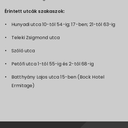
Érintett utcák szakaszok:
Hunyadi utca 10-től 54-ig; 17-ben; 21-től 63-ig
Teleki Zsigmond utca
Szőlő utca
Petőfi utca 1-től 55-ig és 2-től 68-ig
Batthyány Lajos utca 15-ben (Bock Hotel
Ermitage)