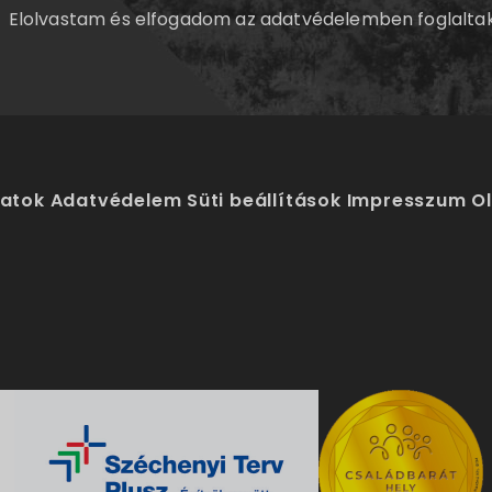
Elolvastam és elfogadom az
adatvédelemben
foglalta
latok
Adatvédelem
Süti beállítások
Impresszum
O