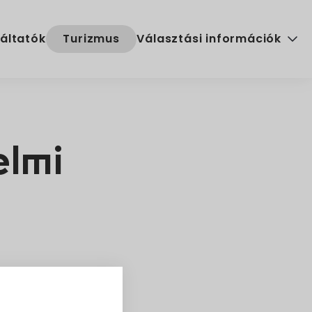
áltatók
Turizmus
Választási információk
Választási szervek
Választási ügyintézés
elmi
2024. évi általános választ