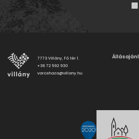
Állásaján
7773 Villány, Fő tér 1.
+36 72 592 930
varoshaza@villany.hu