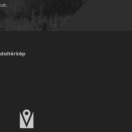
kat.
ldaltérkép