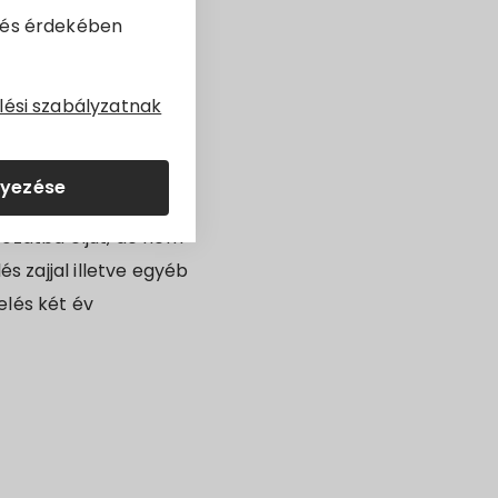
dés érdekében
területén található
ését végzik
lési szabályzatnak
nardiás
lyezése
fatestbe, amit kezelés
bozatba eljut, de nem
s zajjal illetve egyéb
elés két év