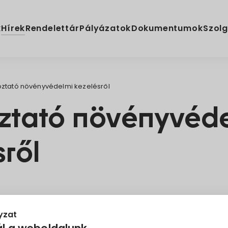
Hírek
k
Rendelettár
Pályázatok
Dokumentumok
Szolg
oztató növényvédelmi kezelésről
ztató növényvéd
sről
ékoztató
yzat