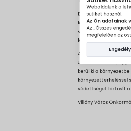
Sütiket haszn
Tisztelt Lakosság!
Weboldalunk a leh
sütiket használ.
Ezúton tájékoztatjuk Ön
Az Ön adatainak 
közönséges vadgeszte
Az „Összes engedé
vadgesztenyelevél-akn
megfelelően az öss
levélfoltosodás (Guigna
Engedély
A törzsinjektálás sorá
után sebzáró anyaggal 
kerül ki a környezetbe 
környezetterheléssel s
védettséget biztosít a
Villány Város Önkorm