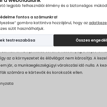
ál a weboldalunk
ető legjobb felhasználói élmény és a biztonságos műkö
öket, hogy 2021. április 14-e és 21-e között a Villány bel
védelme fontos a számunkra!
nyefák (Aesculus hippocastanum) növényvédelmi kezel
lyezése” gombra kattintva hozzájárul, hogy az
adatkeze
ázómoly (Cameraria ohridella) kártétele valamint guig
zes sütit használhatjuk.
rdia aesculi) ellen.
ek testreszabása
Összes engedé
n 3,5 mm-es furaton keresztül juttatják a hatóanyagot a 
zárnak le. Az injektálás során a hatóanyag a teljes lom
így az a környezetet és élővilágot nem károsítja. A kezelé
em jár, a munkaegészségügyi várakozási idő nulla. A kez
 fák számára e kártevők és korokozók ellen.
ányzata