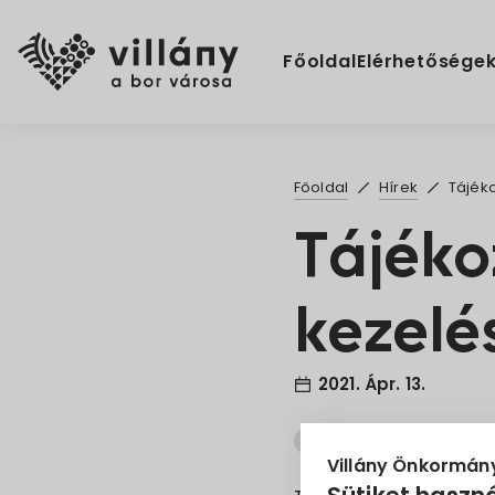
Főoldal
Elérhetősége
Főoldal
Hírek
Tájék
Tájéko
kezelé
2021. Ápr. 13.
Növényvédelem
Táj
Villány Önkormán