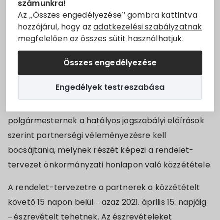
számunkra!
Villány Város Önkormányzata a településkép
Állásajánlatok
Az „Összes engedélyezése” gombra kattintva
védelméről szóló rendelet megalkotása előtt az
hozzájárul, hogy az
adatkezelési szabályzatnak
megfelelően az összes sütit használhatjuk.
előzetes partnerségi egyeztetést, valamint az
Szolgáltatók
érintett álligazgatási szervekkel azt egyeztetést
Összes engedélyezése
Turizmus
lefolytatta, mely alapján elkészítette a
településkép védelméről szóló rendelet tervezetét.
Engedélyek testreszabása
Választási információk
Az elkészült rendelet-tervezetet a
Választási szervek
polgármesternek a hatályos jogszabályi előírások
szerint partnerségi véleményezésre kell
Választási ügyintézés
bocsájtania, melynek részét képezi a rendelet-
tervezet önkormányzati honlapon való közzététele.
2024. évi általános választás
A rendelet-tervezetre a partnerek a közzétételt
követő 15 napon belül – azaz 2021. április 15. napjáig
– észrevételt tehetnek. Az észrevételeket