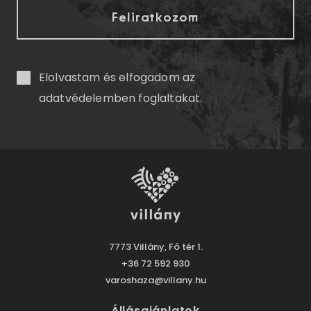
Elolvastam és elfogadom az
adatvédelemben
foglaltakat.
7773 Villány, Fő tér 1.
+36 72 592 930
varoshaza@villany.hu
Állásajánlatok