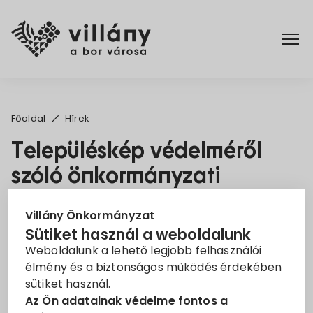
Főoldal
Főoldal
Hírek
Elérhetőségek
Településkép védelméről
szóló önkormányzati
Hírek
rendelet megalkotása
Rendelettár
Villány Önkormányzat
2021. Márc. 26.
Sütiket használ a weboldalunk
Weboldalunk a lehető legjobb felhasználói
Pályázatok
Rendelet
Településkép
élmény és a biztonságos működés érdekében
sütiket használ.
Dokumentumok
Településkép védelméről szóló rendelet tervezete
Az Ön adatainak védelme fontos a