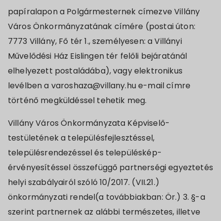
papíralapon a Polgármesternek címezve Villány
Város Önkormányzatának címére (postai úton:
7773 Villány, Fő tér 1., személyesen: a Villányi
Művelődési Ház Eislingen tér felőli bejáratánál
elhelyezett postaládába), vagy elektronikus
levélben a varoshaza@villany.hu e-mail címre
történő megküldéssel tehetik meg.
Villány Város Önkormányzata Képviselő-
testületének a településfejlesztéssel,
településrendezéssel és településkép-
érvényesítéssel összefüggő partnerségi egyeztetés
helyi szabályairól szóló 10/2017. (VII.21.)
önkormányzati rendel(a továbbiakban: Ör.) 3. §-a
szerint partnernek az alábbi természetes, illetve