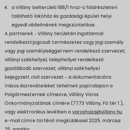
a Villány belterületi 188/1 hrsz-ú földrészleten
található lakóház és gazdasági épület helyi
egyedi védelmének megszüntetése.
A partnerek –
Villány területén ingatlannal
rendelkezni jogosult természetes vagy jogi személy
vagy jogi személyiséggel nem rendelkező szervezet;
villányi székhellyel, telephellyel rendelkező
gazdálkodó szervezet; villányi székhellyel
bejegyzett civil szervezet
– a dokumentációra
írásos észrevételeket tehetnek papíralapon a
Polgármesternek címezve, Villány Város
Önkormányzatának címére (7773 Villány, Fő tér 1.),
vagy elektronikus levélben a
varoshaza@villany.hu
e-mail címre történő megküldéssel 2025. március
25. napjáig.