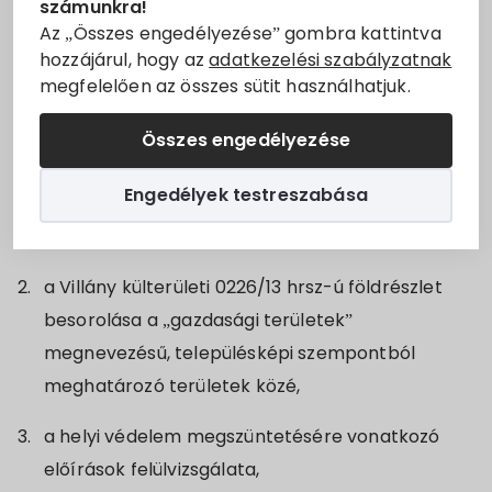
Önkormányzata módosítani kívánja
a településkép
számunkra!
Állásajánlatok
Az „Összes engedélyezése” gombra kattintva
védelméről
szóló 7/2021. (VIII. 4.) önkormányzati
hozzájárul, hogy az
adatkezelési szabályzatnak
rendeletét.
megfelelően az összes sütit használhatjuk.
Szolgáltatók
A módosítás az alábbi elemeket tartalmazza:
Összes engedélyezése
Turizmus
a 2024. október 1. napján hatályba lépett,
Engedélyek testreszabása
magasabb szintű jogszabályokkal való összhang
Választási információk
megteremtése,
Választási szervek
a Villány külterületi 0226/13 hrsz-ú földrészlet
besorolása a „gazdasági területek”
Választási ügyintézés
megnevezésű, településképi szempontból
meghatározó területek közé,
2024. évi általános választás
a helyi védelem megszüntetésére vonatkozó
előírások felülvizsgálata,