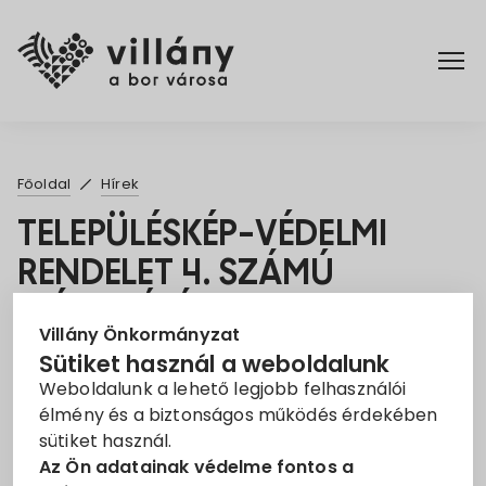
Főoldal
Főoldal
Hírek
Elérhetőségek
TELEPÜLÉSKÉP-VÉDELMI
RENDELET 4. SZÁMÚ
Hírek
MÓDOSÍTÁSA
Rendelettár
Villány Önkormányzat
2025. Márc. 10.
Sütiket használ a weboldalunk
Weboldalunk a lehető legjobb felhasználói
Pályázatok
TELEPÜLÉSKÉPI RENDELET
élmény és a biztonságos működés érdekében
sütiket használ.
Dokumentumok
Ezúton tájékoztatom Önöket, hogy Villány Város
Az Ön adatainak védelme fontos a