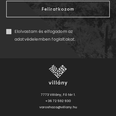
Elolvastam és elfogadom az
adatvédelemben
foglaltakat.
7773 Villány, Fő tér 1.
+36 72 592 930
varoshaza@villany.hu