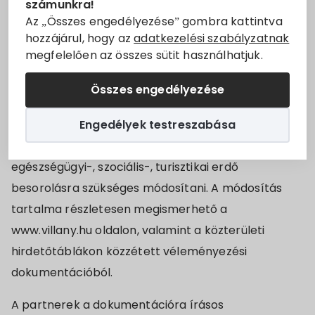
számunkra!
Állásajánlatok
rendeletét. A módosítás a Villány, 0177. hrsz. alatti,
Az „Összes engedélyezése” gombra kattintva
hozzájárul, hogy az
adatkezelési szabályzatnak
jelenleg gazdasági erdő besorolású ingatlant érinti,
megfelelően az összes sütit használhatjuk.
Szolgáltatók
melyen Villány Város Önkormányzata pályázat
keretében tanösvény kialakítását, ill. információs
Összes engedélyezése
Turizmus
táblák elhelyezését tervezi, ezt azonban a jelenlegi
Engedélyek testreszabása
övezeti besorolás nem teszi lehetővé. A pályázati
Választási információk
cél elérése érdekében az övezeti besorolást
egészségügyi-, szociális-, turisztikai erdő
Választási szervek
besorolásra szükséges módosítani. A módosítás
tartalma részletesen megismerhető a
Választási ügyintézés
www.villany.hu oldalon, valamint a közterületi
2024. évi általános választás
hirdetőtáblákon közzétett véleményezési
dokumentációból.
A partnerek a dokumentációra írásos