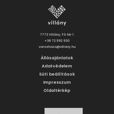
7773 Villány, Fő tér 1.
+36 72 592 930
varoshaza@villany.hu
Állásajánlatok
Adatvédelem
Süti beállítások
Impresszum
Oldaltérkép