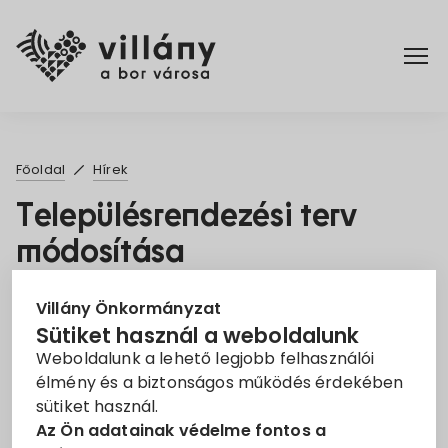
Főoldal
Főoldal
Hírek
Elérhetőségek
Településrendezési terv
módosítása
Hírek
2021. Jan. 26.
Rendelettár
Villány Önkormányzat
Sütiket használ a weboldalunk
Módosítás
Területrendezés
Terv
Weboldalunk a lehető legjobb felhasználói
Pályázatok
élmény és a biztonságos működés érdekében
Villány Város Önkormányzata módosítani kívánja a
sütiket használ.
város szabályozási tervéről és helyi építési
Dokumentumok
Az Ön adatainak védelme fontos a
szabályzatáról szóló 18/2011. (XII.22.) önkormányzati