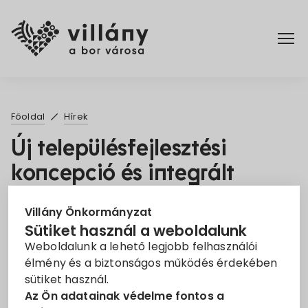
Főoldal
Főoldal
Hírek
Elérhetőségek
Új településfejlesztési
koncepció és integrált
Hírek
településfejlesztési
Rendelettár
Villány Önkormányzat
stratégia megalkotása
Sütiket használ a weboldalunk
2021. Márc. 26.
Weboldalunk a lehető legjobb felhasználói
Pályázatok
élmény és a biztonságos működés érdekében
sütiket használ.
Koncepció
Stratégia
Településfejlesztés
Dokumentumok
Az Ön adatainak védelme fontos a