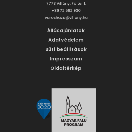
7773 Villány, Fő tér 1.
+36 72 592 930
varoshaza@villany.hu
Állásajánlatok
Adatvédelem
Süti beállítások
Impresszum
Oldaltérkép