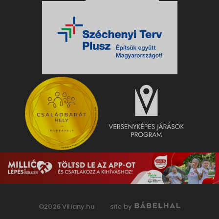
©2026 Villany.hu
site by