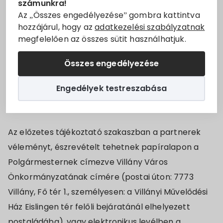
számunkra!
Villány Város Önkormányzata a fenti
Állásajánlatok
Az „Összes engedélyezése” gombra kattintva
dokumentumok megalkotása előtt a partnerségi
hozzájárul, hogy az
adatkezelési szabályzatnak
egyezetetés szabályai szerint – figyelembe véve a
megfelelően az összes sütit használhatjuk.
Szolgáltatók
veszélyhelyzetre vonatkozó változásokat – az
Összes engedélyezése
előzetes összefoglalót közzétette a
Turizmus
www.villany.hu/cikk/koncepcio
Engedélyek testreszabása
_its_elozetes_tajekoztato
oldalon, valamint a
Választási információk
közterületi hirdetőtáblákon.
Választási szervek
Az előzetes tájékoztató szakaszban a partnerek
véleményt, észrevételt tehetnek papíralapon a
Választási ügyintézés
Polgármesternek címezve Villány Város
Önkormányzatának címére (postai úton: 7773
2024. évi általános választás
Villány, Fő tér 1., személyesen: a Villányi Művelődési
Ház Eislingen tér felőli bejáratánál elhelyezett
postaládába), vagy elektronikus levélben a