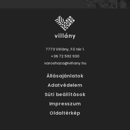
7773 Villány, Fő tér 1.
+36 72 592 930
varoshaza@villany.hu
Állásajánlatok
Adatvédelem
Süti beállítások
Impresszum
Oldaltérkép