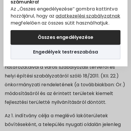
számunkra!
A Magyarország helyi önkormányzatairól szóló 2011.
Állásajánlatok
Az „Összes engedélyezése” gombra kattintva
évi CLXXXIX. törvény 13. § (1) bekezdésében
hozzájárul, hogy az
adatkezelési szabályzatnak
megfelelően az összes sütit használhatjuk.
meghatározott feladatkörében eljárva Villány
Szolgáltatók
Város Önkormányzatának Képviselő-testülete a
Összes engedélyezése
Turizmus
17/2021. (I.18.) és a 30/2021. (I.28.) számú
határozataival, valamint az ezen határozatokat
Engedélyek testreszabása
Választási információk
módosító 73/2021. (III.24.) és 72/2021. (III.24.) számú
határozataival a város szabályozási tervéről és
Választási szervek
helyi építési szabályzatáról szóló 18/2011. (XII. 22.)
önkormányzati rendeletének (a továbbiakban: Ör.)
Választási ügyintézés
módosításáról és az érintett területek kiemelt
fejlesztési területté nyilvánításáról döntött.
2024. évi általános választás
Az 1. indítvány célja a meglévő lakóterületek
bővítéseként, a település nyugati oldalán jelenleg