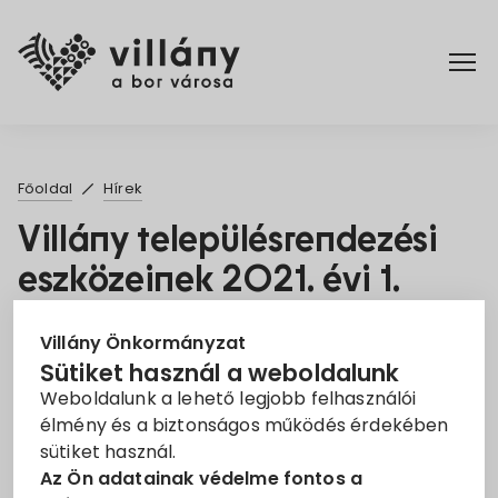
Főoldal
Főoldal
Hírek
Elérhetőségek
Villány településrendezési
eszközeinek 2021. évi 1.
Hírek
számú módosítása
Rendelettár
Villány Önkormányzat
2021. Júl. 9.
Sütiket használ a weboldalunk
Weboldalunk a lehető legjobb felhasználói
Pályázatok
Területrendezés
élmény és a biztonságos működés érdekében
sütiket használ.
Dokumentumok
Tisztelt Villányiak!
Az Ön adatainak védelme fontos a