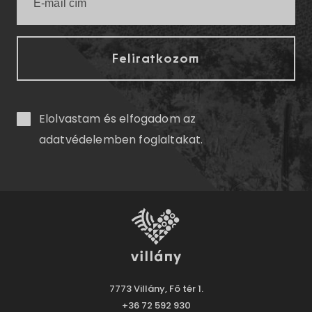
Elolvastam és elfogadom az
adatvédelemben
foglaltakat.
7773 Villány, Fő tér 1.
+36 72 592 930