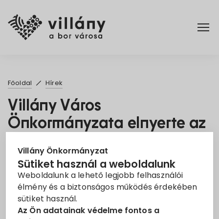
Főoldal
Főoldal
Hírek
Elérhetőségek
Villány Város
Önkormányzata elnyerte az
Hírek
Energiahatékony
Rendelettár
Villány Önkormányzat
Önkormányzat címet
Sütiket használ a weboldalunk
2024. Jún. 4.
Weboldalunk a lehető legjobb felhasználói
Pályázatok
élmény és a biztonságos működés érdekében
sütiket használ.
Energiahatékony Önkormányzat
Dokumentumok
Az Ön adatainak védelme fontos a