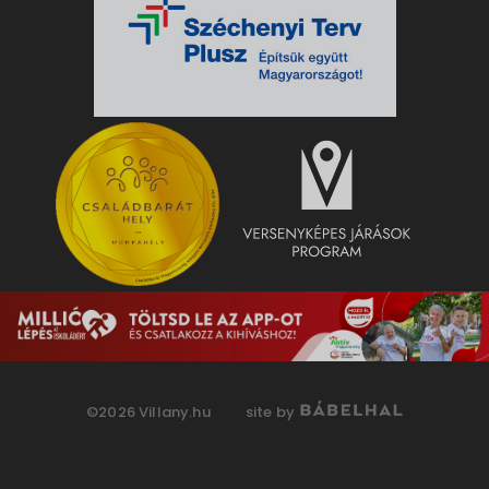
©2026 Villany.hu
site by