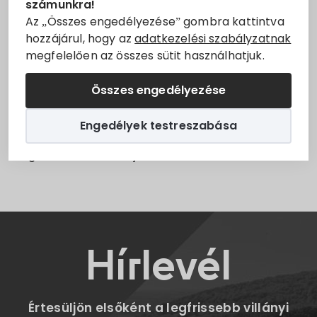
számunkra!
ivóvízhálózat rekonstrukciós munkák miatt
Állásajánlatok
Az „Összes engedélyezése” gombra kattintva
nyomáscsökkenés és szolgáltatáskiesés fordulhat
hozzájárul, hogy az
adatkezelési szabályzatnak
elő.
megfelelően az összes sütit használhatjuk.
Szolgáltatók
A szolgáltatáskieséssel érintett terület:
Baross
Összes engedélyezése
Turizmus
Gábor utca 31, Gyógyszertár, Posta, Oportó
étterem.
Engedélyek testreszabása
Választási információk
Megértésüket köszönjük!
Választási szervek
Választási ügyintézés
Hírlevél
2024. évi általános választás
Értesüljön elsőként a legfrissebb villányi