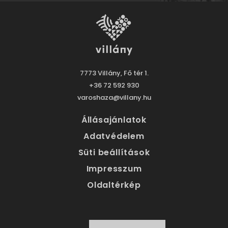
7773 Villány, Fő tér 1.
+36 72 592 930
varoshaza@villany.hu
Állásajánlatok
Adatvédelem
Süti beállítások
Impresszum
Oldaltérkép