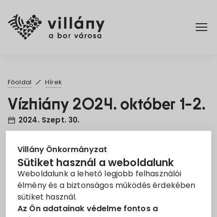
Főoldal
Főoldal
Hírek
Elérhetőségek
Vízhiány 2024. október 1-2.
2024. Szept. 30.
Hírek
karbantartási munkálatok
Vízhiány
Rendelettár
Villány Önkormányzat
Sütiket használ a weboldalunk
Tisztelt Lakosság!
Weboldalunk a lehető legjobb felhasználói
Pályázatok
élmény és a biztonságos működés érdekében
Tíájékoztatásul közöljük, hogy Villány településen
sütiket használ.
Dokumentumok
2024. október 1-én és 2-án 8:00–16:00 között
Az Ön adatainak védelme fontos a