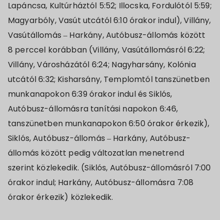
Lapáncsa, Kultúrháztól 5:52; Illocska, Fordulótól 5:59;
Magyarbóly, Vasút utcától 6:10 órakor indul), Villány,
Vasútállomás – Harkány, Autóbusz-állomás között
8 perccel korábban (Villány, Vasútállomásról 6:22;
Villány, Városházától 6:24; Nagyharsány, Kolónia
utcától 6:32; Kisharsány, Templomtól tanszünetben
munkanapokon 6:39 órakor indul és Siklós,
Autóbusz-állomásra tanítási napokon 6:46,
tanszünetben munkanapokon 6:50 órakor érkezik),
Siklós, Autóbusz-állomás – Harkány, Autóbusz-
állomás között pedig változatlan menetrend
szerint közlekedik. (Siklós, Autóbusz-állomásról 7:00
órakor indul; Harkány, Autóbusz-állomásra 7:08
órakor érkezik) közlekedik.