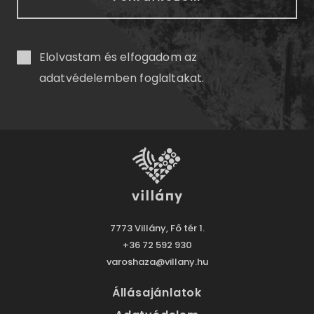
Elolvastam és elfogadom az
adatvédelemben
foglaltakat.
7773 Villány, Fő tér 1.
+36 72 592 930
varoshaza@villany.hu
Állásajánlatok