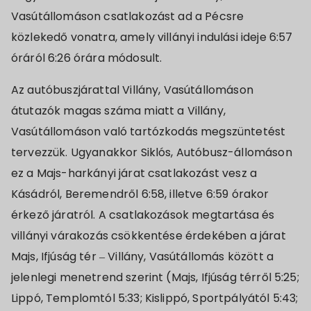
Vasútállomáson csatlakozást ad a Pécsre
közlekedő vonatra, amely villányi indulási ideje 6:57
óráról 6:26 órára módosult.
Az autóbuszjárattal Villány, Vasútállomáson
átutazók magas száma miatt a Villány,
Vasútállomáson való tartózkodás megszüntetést
tervezzük. Ugyanakkor Siklós, Autóbusz-állomáson
ez a Majs-harkányi járat csatlakozást vesz a
Kásádról, Beremendről 6:58, illetve 6:59 órakor
érkező járatról. A csatlakozások megtartása és
villányi várakozás csökkentése érdekében a járat
Majs, Ifjúság tér – Villány, Vasútállomás között a
jelenlegi menetrend szerint (Majs, Ifjúság térről 5:25;
Lippó, Templomtól 5:33; Kislippó, Sportpályától 5:43;