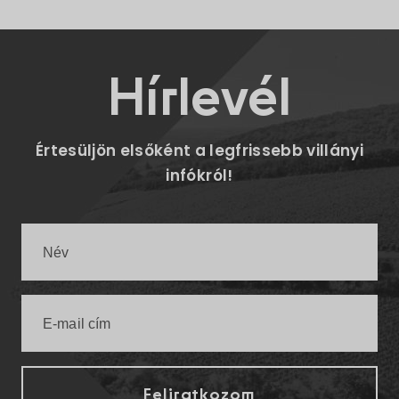
Hírlevél
Értesüljön elsőként a legfrissebb villányi
infókról!