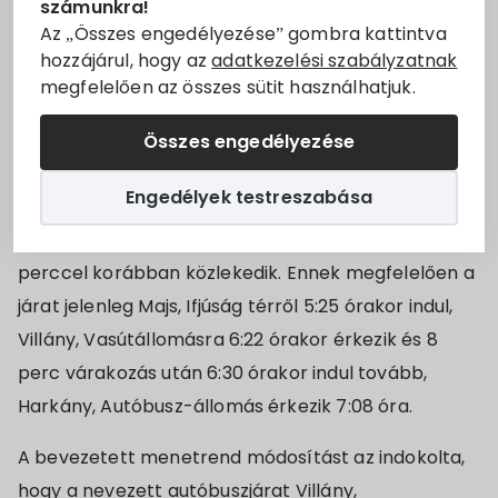
számunkra!
5813 Mohács – Lippó – Villány – Harkány
Állásajánlatok
Az „Összes engedélyezése” gombra kattintva
autóbuszvonalon
hozzájárul, hogy az
adatkezelési szabályzatnak
megfelelően az összes sütit használhatjuk.
Szolgáltatók
2020. december 13-tól a korábban munkanapokon
Majsról 5:35 órakor Harkányba közlekedő
Összes engedélyezése
Turizmus
autóbuszjárat Majs, Ifjúság tér – Villány,
Engedélyek testreszabása
Vasútállomás között 10 perccel korábban, Villány,
Választási információk
Vasútállomás – Harkány, Autóbusz-állomás között 2
Választási szervek
perccel korábban közlekedik. Ennek megfelelően a
járat jelenleg Majs, Ifjúság térről 5:25 órakor indul,
Választási ügyintézés
Villány, Vasútállomásra 6:22 órakor érkezik és 8
perc várakozás után 6:30 órakor indul tovább,
2024. évi általános választás
Harkány, Autóbusz-állomás érkezik 7:08 óra.
A bevezetett menetrend módosítást az indokolta,
hogy a nevezett autóbuszjárat Villány,