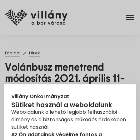
Főoldal
Főoldal
Hírek
Elérhetőségek
Volánbusz menetrend
módosítás 2021. április 11-
Hírek
től
Rendelettár
Villány Önkormányzat
2021. Márc. 23.
Sütiket használ a weboldalunk
Weboldalunk a lehető legjobb felhasználói
Pályázatok
Menetrend
Volánbusz
élmény és a biztonságos működés érdekében
sütiket használ.
Dokumentumok
Tervezett menetrend módosítás 2021. április 11-től
Az Ön adatainak védelme fontos a