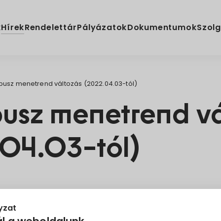
Hírek
k
Rendelettár
Pályázatok
Dokumentumok
Szolg
busz menetrend változás (2022.04.03-tól)
usz menetrend vá
04.03-tól)
Volánbusz
yzat