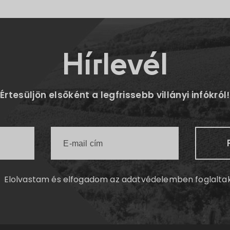
Hírlevél
Értesüljön elsőként a legfrissebb villányi infókról!
Elolvastam és elfogadom az
adatvédelemben
foglalta