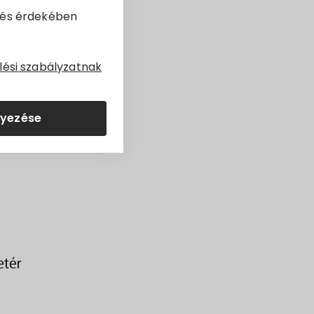
dés érdekében
lési szabályzatnak
lyezése