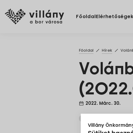
Főoldal
Elérhetősége
Főoldal
Hírek
Volán
Volánb
(2022.
2022. Márc. 30.
Menetrend
változás
Villány Önkormán