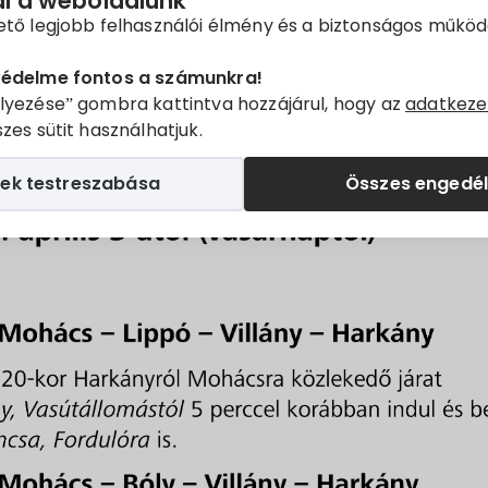
ál a weboldalunk
ető legjobb felhasználói élmény és a biztonságos műkö
védelme fontos a számunkra!
lyezése” gombra kattintva hozzájárul, hogy az
adatkeze
zes sütit használhatjuk.
ek testreszabása
Összes engedé