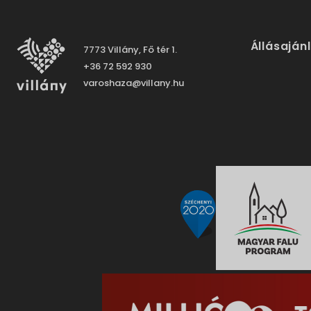
Állásaján
7773 Villány, Fő tér 1.
+36 72 592 930
varoshaza@villany.hu