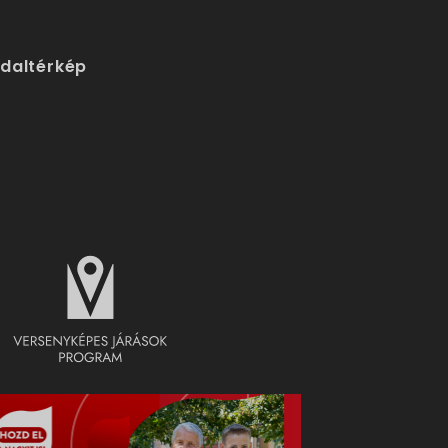
ldaltérkép