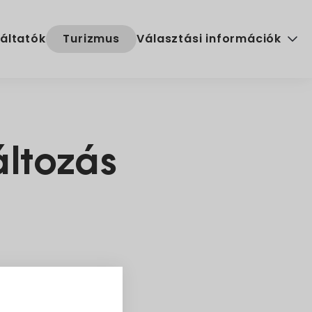
áltatók
Turizmus
Választási információk
Választási szervek
Választási ügyintézés
ltozás
2024. évi általános választ