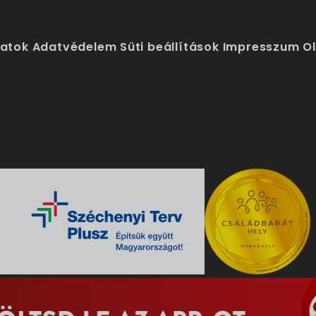
latok
Adatvédelem
Süti beállítások
Impresszum
O