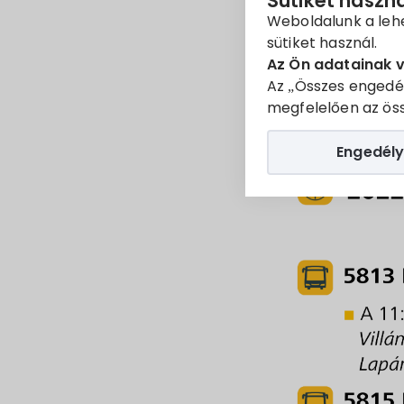
Sütiket haszn
Weboldalunk a leh
sütiket használ.
Az Ön adatainak 
Az „Összes engedé
megfelelően az öss
Engedély